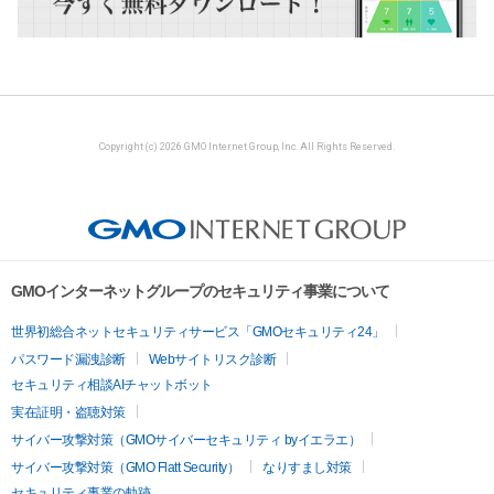
Copyright (c) 2026 GMO Internet Group, Inc. All Rights Reserved.
GMOインターネットグループのセキュリティ事業について
世界初総合ネットセキュリティサービス「GMOセキュリティ24」
パスワード漏洩診断
Webサイトリスク診断
セキュリティ相談AIチャットボット
実在証明・盗聴対策
サイバー攻撃対策（GMOサイバーセキュリティ byイエラエ）
サイバー攻撃対策（GMO Flatt Security）
なりすまし対策
セキュリティ事業の軌跡