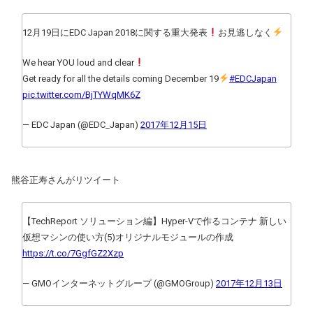
12月19日にEDC Japan 2018に関する重大発表
お見逃しなく
We hear YOU loud and clear
Get ready for all the details coming December 19
#EDCJapan
pic.twitter.com/BjTYWqMK6Z
— EDC Japan (@EDC_Japan)
2017年12月15日
熊谷正寿さんがリツイート
【TechReport ソリューション編】Hyper-Vで作るコンテナ 新しい
仮想マシンの使い方(5)オリジナルモジュールの作成
https://t.co/7GgfGZ2Xzp
— GMOインターネットグループ (@GMOGroup)
2017年12月13日