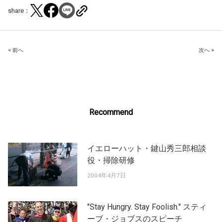
share：
Post
< 前へ
次へ >
navigation
Recommend
イエローハット・鍵山秀三郎相談
役・掃除研修
2004年4月7日
"Stay Hungry. Stay Foolish." スティ
ーブ・ジョブスのスピーチ