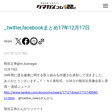
_twitter,facebookまとめ17年12月17日
share：
2017年12月18日
熊谷正寿‏@m_kumagai
12月15日
34年間に渡る健康に関する取り組みを評価され表彰して頂きました。
ありがとうございます→ＦｉＮＣ表彰式、ＧＭＯの熊谷社長兼会長ら受
賞 – 産経ニュース
http://www.sankei.com/economy/news/171214/ecn1712140040-
n1.html
… @Sankei_newsさんから
熊谷正寿さんがリツイート