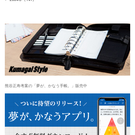
熊谷正寿考案の「夢が、かなう手帳。」販売中