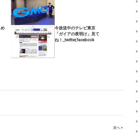
まとめ
今放送中のテレビ東京
「ガイアの夜明け」見て
ね！_twitter,facebook
次へ >