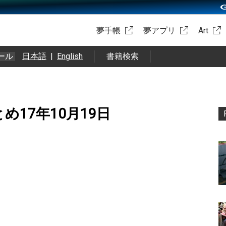
夢手帳
夢アプリ
Art
ール
日本語
|
English
書籍検索
okまとめ17年10月19日