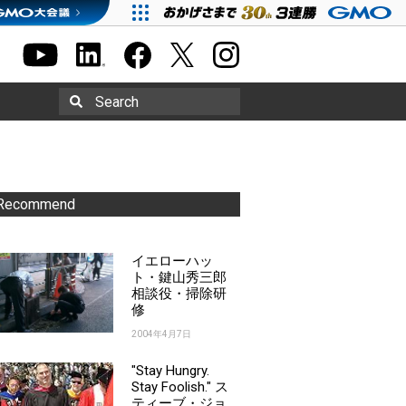
Search
Recommend
イエローハッ
ト・鍵山秀三郎
相談役・掃除研
修
2004年4月7日
"Stay Hungry.
Stay Foolish." ス
ティーブ・ジョ