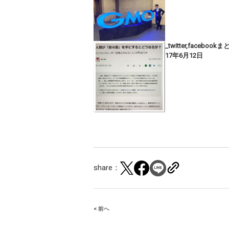
_twitter,facebook
17年6月12日
share：
< 前へ
Post
navigation