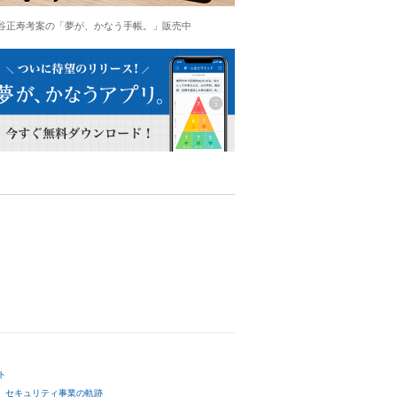
谷正寿考案の「夢が、かなう手帳。」販売中
ト
セキュリティ事業の軌跡