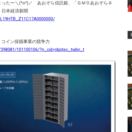
ったー＼(^o^)／ あおぞら信託銀、「ＧＭＯあおぞらネ
：日本経済新聞
ASFL19HTB_Z11C17A0000000/
トコイン採掘事業の競争力
/15/398081/101100106/?n_cid=nbptec_twbn_t