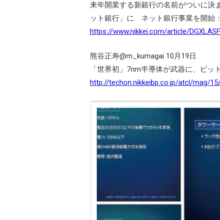
来年開業する新銀行の名前がついに決ま
ット銀行」に ネット銀行事業を開始
https://www.nikkei.com/article/DGXL
熊谷正寿@m_kumagai 10月19日
「世界初」7nm半導体が武器に、ビッ
http://techon.nikkeibp.co.jp/atcl/mag