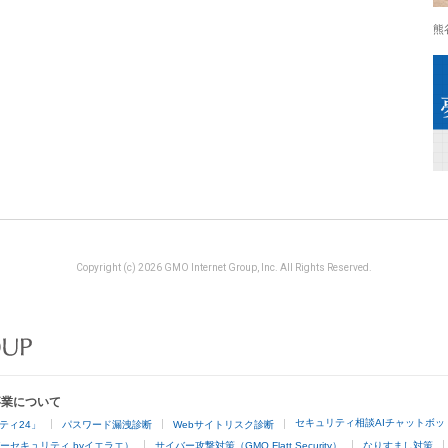
熊
Copyright (c) 2026 GMO Internet Group, Inc. All Rights Reserved.
事業について
セキュリティ相談AIチャットボッ
ティ24」
パスワード漏洩診断
Webサイトリスク診断
ーセキュリティ byイエラエ）
サイバー攻撃対策（GMO Flatt Security）
なりすまし対策