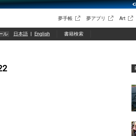
夢手帳
夢アプリ
Art
ール
日本語
|
English
書籍検索
22