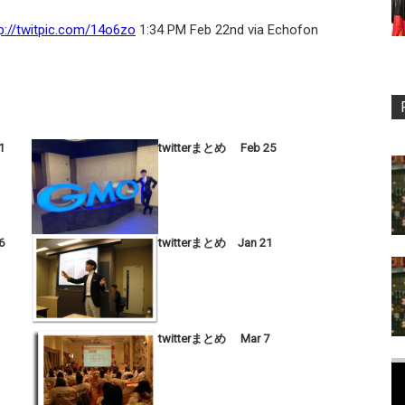
p://twitpic.com/14o6zo
1:34 PM Feb 22nd via Echofon
1
twitterまとめ Feb 25
6
twitterまとめ Jan 21
twitterまとめ Mar 7