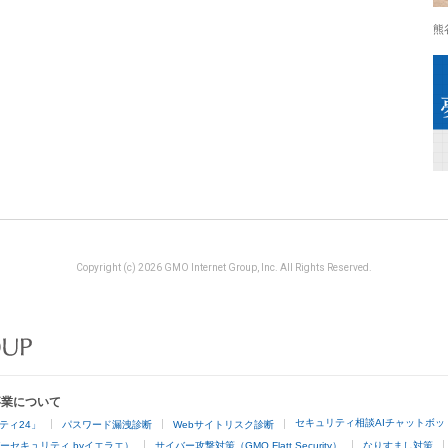
熊
Copyright (c) 2026 GMO Internet Group, Inc. All Rights Reserved.
事業について
セキュリティ相談AIチャットボッ
ティ24」
パスワード漏洩診断
Webサイトリスク診断
ーセキュリティ byイエラエ）
サイバー攻撃対策（GMO Flatt Security）
なりすまし対策