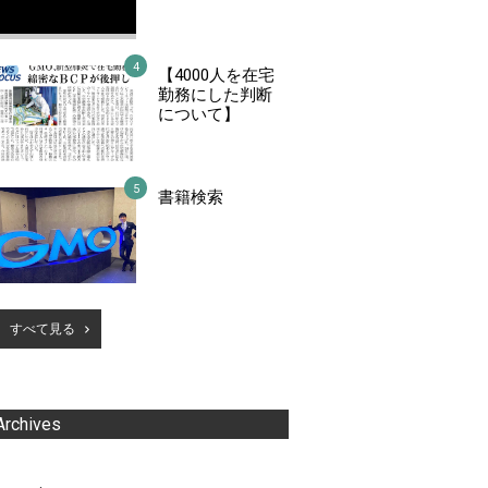
【4000人を在宅
勤務にした判断
について】
書籍検索
すべて見る
Archives