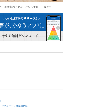
谷正寿考案の「夢が、かなう手帳。」販売中
ト
セキュリティ事業の軌跡