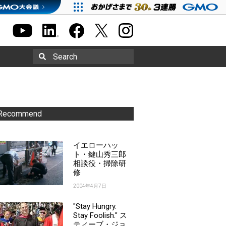
Search
Recommend
イエローハッ
ト・鍵山秀三郎
相談役・掃除研
修
2004年4月7日
"Stay Hungry.
Stay Foolish." ス
ティーブ・ジョ