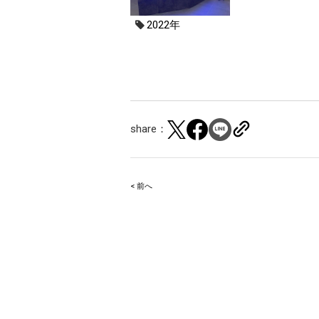
2022年
share：
< 前へ
Post
navigation