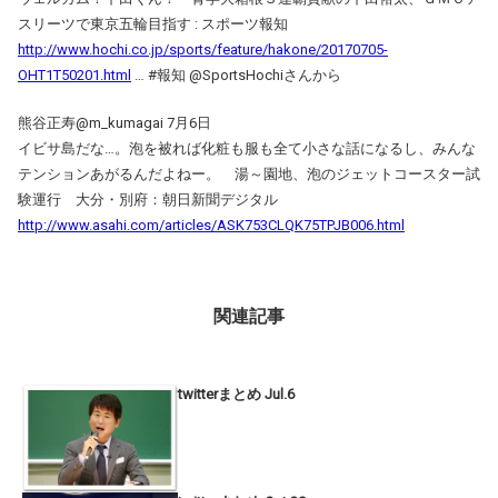
スリーツで東京五輪目指す : スポーツ報知
http://www.hochi.co.jp/sports/feature/hakone/20170705-
OHT1T50201.html
… #報知 @SportsHochiさんから
熊谷正寿@m_kumagai 7月6日
イビサ島だな…。泡を被れば化粧も服も全て小さな話になるし、みんな
テンションあがるんだよねー。 湯～園地、泡のジェットコースター試
験運行 大分・別府：朝日新聞デジタル
http://www.asahi.com/articles/ASK753CLQK75TPJB006.html
関連記事
twitterまとめ Jul.6