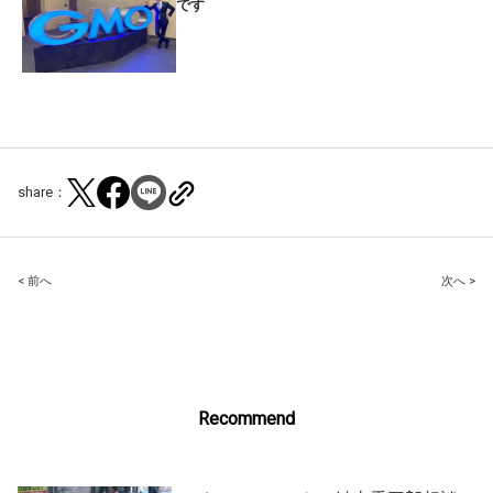
です
share：
Post
< 前へ
次へ >
navigation
Recommend