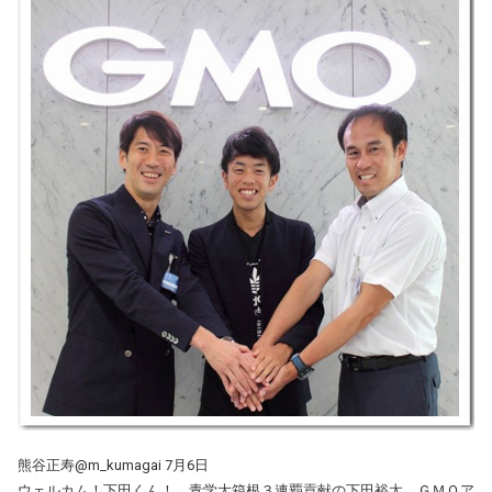
熊谷正寿@m_kumagai 7月6日
ウェルカム！下田くん！ 青学大箱根３連覇貢献の下田裕太、ＧＭＯア