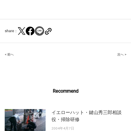
share：
Post
< 前へ
次へ >
navigation
Recommend
イエローハット・鍵山秀三郎相談
役・掃除研修
2004年4月7日