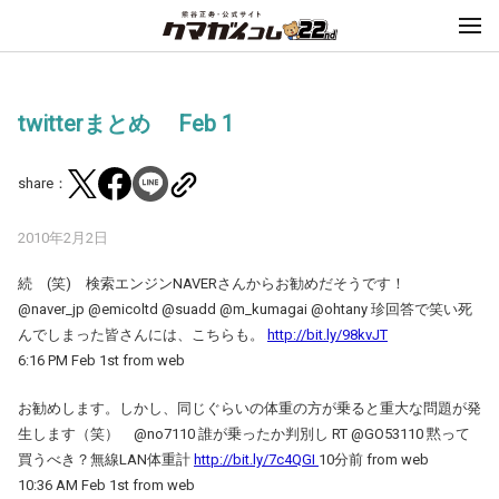
twitterまとめ Feb 1
share：
2010年2月2日
続 (笑) 検索エンジンNAVERさんからお勧めだそうです！
@naver_jp @emicoltd @suadd @m_kumagai @ohtany 珍回答で笑い死
んでしまった皆さんには、こちらも。
http://bit.ly/98kvJT
6:16 PM Feb 1st from web
お勧めします。しかし、同じぐらいの体重の方が乗ると重大な問題が発
生します（笑） @no7110 誰が乗ったか判別し RT @GO53110 黙って
買うべき？無線LAN体重計
http://bit.ly/7c4QGI
10分前 from web
10:36 AM Feb 1st from web