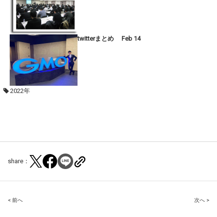
twitterまとめ Feb 14
2022年
share：
Post
< 前へ
次へ >
navigation