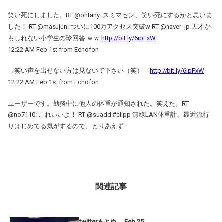
笑い死にしました。RT @ohtany: スミマセン、笑い死にするかと思いま
した！ RT @masujun: ついに100万アクセス突破w RT @naver_jp 天才か
もしれない小学生の珍回答 ｗｗ
http://bit.ly/6ipFxW
12:22 AM Feb 1st from Echofon
→笑い声を出せない方は見ないで下さい（笑）
http://bit.ly/6ipFxW
12:22 AM Feb 1st from Echofon
ユーザーです。勤務中に他人の体重が通知された。笑えた。RT
@no7110: これいいよ！ RT @suadd #clipp 無線LAN体重計、最近流行
りはじめてる気がするので、とりあえず
関連記事
twitterまとめ Feb 25