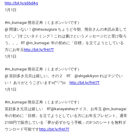
http://bit.ly/e36dAg
1月1日
#m_kumagai 熊谷正寿（くまポンパパです）
@ 間違いない！@tetsusugiura ちょうど今朝、熊谷さんの本読み直して
た(´･_･`)すごいタイミング！これは書けというメッセージだと受け取ろ
う。。。 RT @m_kumagai: 年の初めに「目標」を立てようとしている
方にお年玉
http://bit.ly/fHrI7T
1月1日
#m_kumagai 熊谷正寿（くまポンパパです）
@ 笑顔多き元旦は嬉しい。その２ RT @shigekikyon れはマジでい
い！ ありがとうございますo(^▽^)o
http://bit.ly/fHrI7T
1月1日
#m_kumagai 熊谷正寿（くまポンパパです）
笑顔多き元旦は嬉しい RT@kanayatetsuナイス、お年玉 @m_kumagai:
年の初めに「目標」を立てようとしている方にお年玉プレゼント。通常
2100円で販売している「夢が必ずかなう手帳」の3つのシートを無料ダ
ウンロード可能です
http://bit.ly/fHrI7T