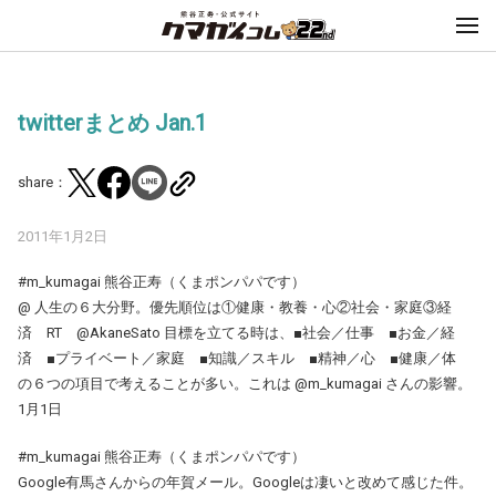
twitterまとめ Jan.1
share：
2011年1月2日
#m_kumagai 熊谷正寿（くまポンパパです）
@ 人生の６大分野。優先順位は①健康・教養・心②社会・家庭③経
済 RT @AkaneSato 目標を立てる時は、■社会／仕事 ■お金／経
済 ■プライベート／家庭 ■知識／スキル ■精神／心 ■健康／体
の６つの項目で考えることが多い。これは @m_kumagai さんの影響。
1月1日
#m_kumagai 熊谷正寿（くまポンパパです）
Google有馬さんからの年賀メール。Googleは凄いと改めて感じた件。