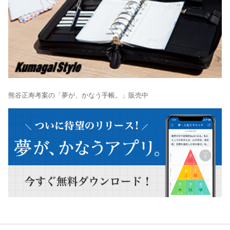
熊谷正寿考案の「夢が、かなう手帳。」販売中