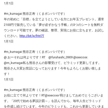
1月1日
#m_kumagai 熊谷正寿（くまポンパパです）
年の初めに「目標」を立てようとしている方にお年玉プレゼント。通常
2100円で販売している「夢が必ずかなう手帳」の3つのシートを無料ダ
ウンロード可能です。夢の確認、整理、実現にお役に立ちます。お試し
ください。
http://bit.ly/fHrI7T
1月1日
#m_kumagai 熊谷正寿（くまポンパパです）
@ おーそれは何よりです！RT @furuhashi_0909 @xxecoxx
@m_kumagai私も熊谷さんの影響受けて、ピラミッド更新してます。
熊谷さん大変お世話になっております！今年もよろしくお願い致しま
す！
1月1日
#m_kumagai 熊谷正寿（くまポンパパです）
お役に立てて何よりです！RT@xxecoxx 明けましておめでとうございま
す。「20代で始める夢設計図～」を読んでから、毎年人生ピラミッド
を作成し続けています。今年のピラミッドも、これから更新していきま