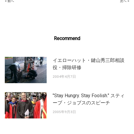
Post
< 前へ
次へ >
navigation
Recommend
イエローハット・鍵山秀三郎相談
役・掃除研修
2004年4月7日
"Stay Hungry. Stay Foolish." スティ
ーブ・ジョブスのスピーチ
2005年9月3日