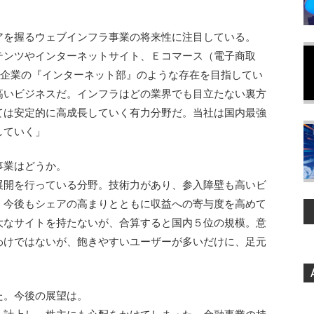
を握るウェブインフラ事業の将来性に注目している。
ンツやインターネットサイト、Ｅコマース（電子商取
本企業の『インターネット部』のような存在を目指してい
高いビジネスだ。インフラはどの業界でも目立たない裏方
ては安定的に高成長していく有力分野だ。当社は国内最強
していく」
事業はどうか。
開を行っている分野。技術力があり、参入障壁も高いビ
、今後もシェアの高まりとともに収益への寄与度を高めて
大なサイトを持たないが、合算すると国内５位の規模。意
わけではないが、飽きやすいユーザーが多いだけに、足元
た。今後の展望は。