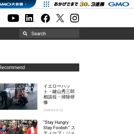
Search
Recommend
イエローハッ
ト・鍵山秀三郎
相談役・掃除研
修
2004年4月7日
"Stay Hungry.
Stay Foolish." ス
ティーブ・ジョ