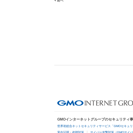
< 前へ
Post
navigation
GMOインターネットグループのセキュリティ
世界初総合ネットセキュリティサービス「GMOセキュリ
実在証明・盗聴対策
サイバー攻撃対策（GMOサイバ