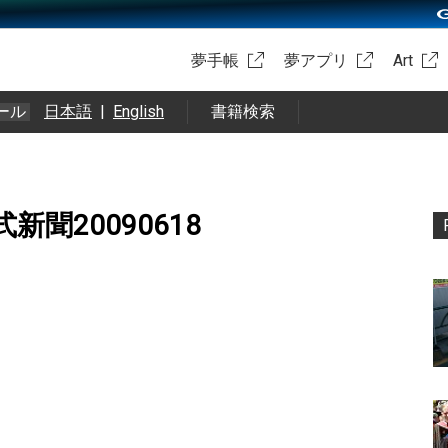
夢手帳
夢アプリ
Art
ール
日本語
|
English
書籍検索
聞20090618