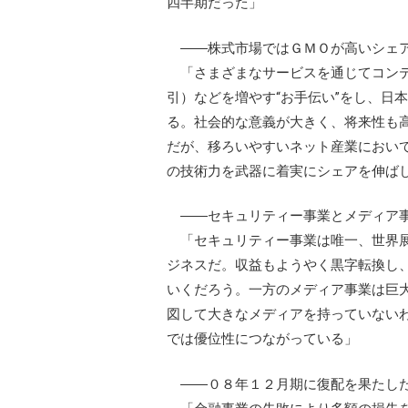
四半期だった」
――株式市場ではＧＭＯが高いシェア
「さまざまなサービスを通じてコンテ
引）などを増やす“お手伝い”をし、日
る。社会的な意義が大きく、将来性も
だが、移ろいやすいネット産業におい
の技術力を武器に着実にシェアを伸ば
――セキュリティー事業とメディア
「セキュリティー事業は唯一、世界展
ジネスだ。収益もようやく黒字転換し
いくだろう。一方のメディア事業は巨
図して大きなメディアを持っていない
では優位性につながっている」
――０８年１２月期に復配を果たし