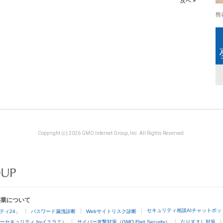
次へ >
熊
Copyright (c) 2026 GMO Internet Group, Inc. All Rights Reserved.
事業について
セキュリティ相談AIチャットボッ
ティ24」
パスワード漏洩診断
Webサイトリスク診断
ーセキュリティ byイエラエ）
サイバー攻撃対策（GMO Flatt Security）
なりすまし対策