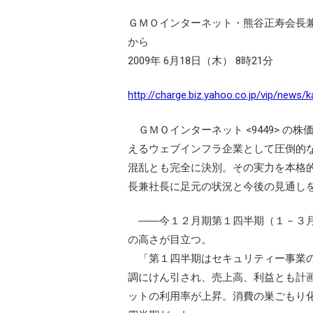
ＧＭＯインターネット・熊谷正寿会長
から
2009年 6月18日（木） 8時21分
http://charge.biz.yahoo.co.jp/vip/new
ＧＭＯインターネット <9449> 
えるウェブインフラ企業として圧倒的
混乱とも完全に決別。その実力を本格
長兼社長に足元の状況と今後の見通し
――今１２月期第１四半期（１－３月
の高さが目立つ。
「第１四半期はセキュリティー事業の
調にけん引され、売上高、利益とも計
ットの利用率が上昇。消費の巣ごもり