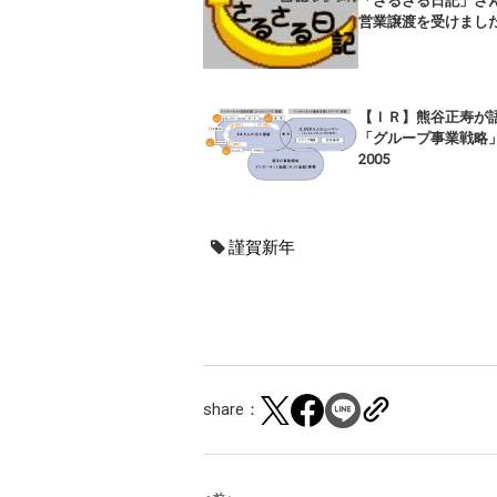
「さるさる日記」さ
営業譲渡を受けまし
【ＩＲ】熊谷正寿が
「グループ事業戦略
2005
謹賀新年
share：