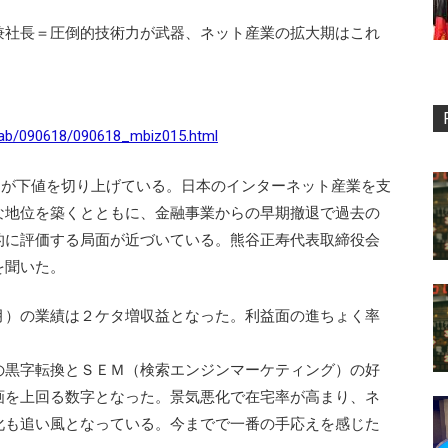
兼社長＝圧倒的技術力が武器、ネット産業の拡大期はこれ
s/kab/090618/090618_mbiz015.html
の株価が下値を切り上げている。日本のインターネット産業を支
な地位を築くとともに、金融事業からの早期撤退で過去の
的に評価する局面が近づいている。熊谷正寿代表取締役会
を聞いた。
）の業績は２ケタ増収益となった。利益面の進ちょく率
黒字転換とＳＥＭ（検索エンジンマーケティング）の好
画を上回る数字となった。景気悪化で在宅率が高まり、ネ
化も追い風となっている。今までで一番の手応えを感じた