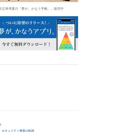
谷正寿考案の「夢が、かなう手帳。」販売中
ト
セキュリティ事業の軌跡