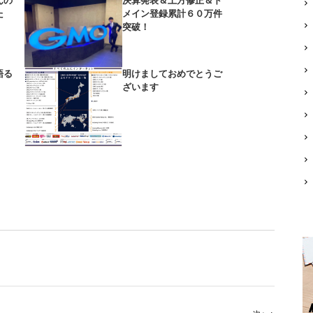
んの
決算発表＆上方修正＆ド
た
メイン登録累計６０万件
突破！
語る
明けましておめでとうご
」
ざいます