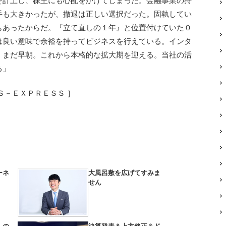
計上し、株主にも心配をかけてしまった。金融事業の持
手も大きかったが、撤退は正しい選択だった。固執してい
もあったからだ。『立て直しの１年』と位置付けていた０
は良い意味で余裕を持ってビジネスを行えている。インタ
、まだ早朝。これから本格的な拡大期を迎える。当社の活
る」
Ｓ－ＥＸＰＲＥＳＳ ］
ーネ
大風呂敷を広げてすみま
せん