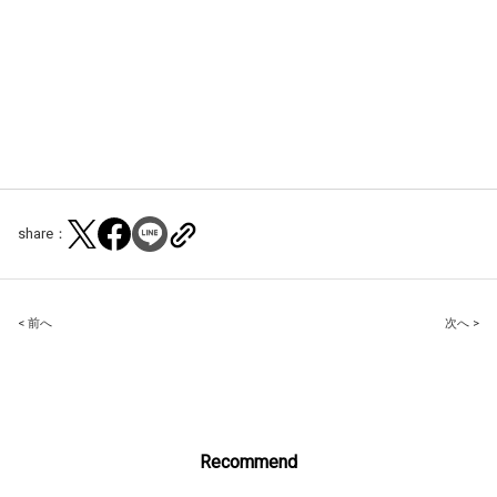
share：
Post
< 前へ
次へ >
navigation
Recommend