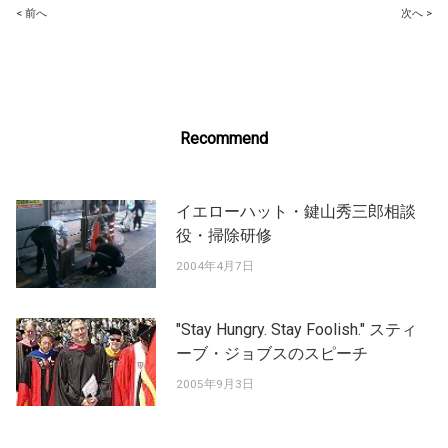
Post
< 前へ
次へ >
navigation
Recommend
イエローハット・鍵山秀三郎相談
役・掃除研修
2004年4月7日
"Stay Hungry. Stay Foolish." スティ
ーブ・ジョブスのスピーチ
2005年9月3日