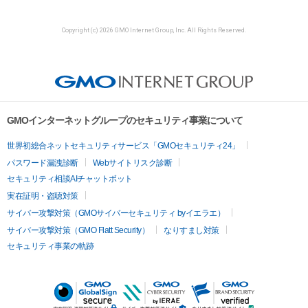
Copyright (c) 2026 GMO Internet Group, Inc. All Rights Reserved.
GMOインターネットグループのセキュリティ事業について
世界初総合ネットセキュリティサービス「GMOセキュリティ24」
パスワード漏洩診断
Webサイトリスク診断
セキュリティ相談AIチャットボット
実在証明・盗聴対策
サイバー攻撃対策（GMOサイバーセキュリティ byイエラエ）
サイバー攻撃対策（GMO Flatt Security）
なりすまし対策
セキュリティ事業の軌跡