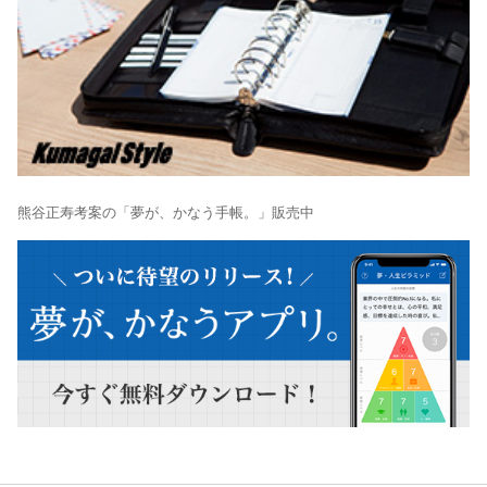
熊谷正寿考案の「夢が、かなう手帳。」販売中