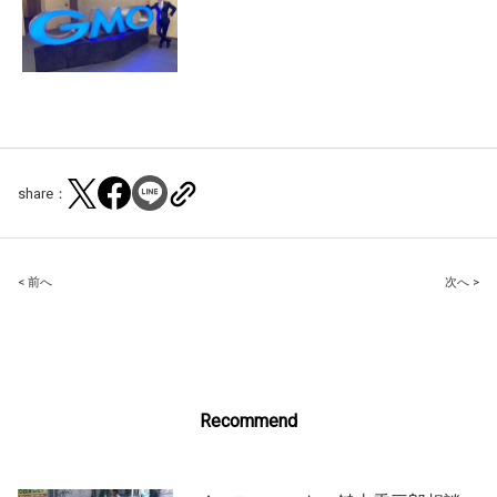
share：
Post
< 前へ
次へ >
navigation
Recommend