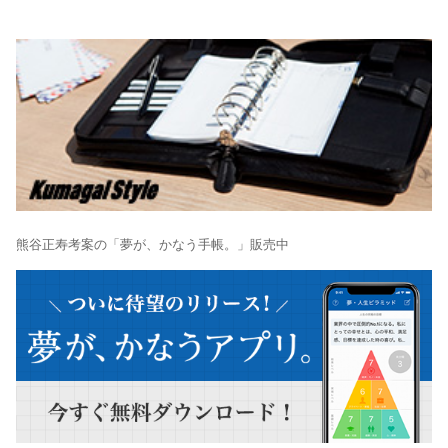
熊谷正寿考案の「夢が、かなう手帳。」販売中