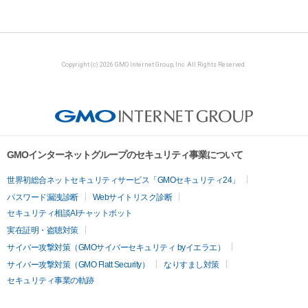
Copyright (c) 2026 GMO Internet Group, Inc. All Rights Reserved.
GMOインターネットグループのセキュリティ事業について
世界初総合ネットセキュリティサービス「GMOセキュリティ24」
パスワード漏洩診断
Webサイトリスク診断
セキュリティ相談AIチャットボット
実在証明・盗聴対策
サイバー攻撃対策（GMOサイバーセキュリティ byイエラエ）
サイバー攻撃対策（GMO Flatt Security）
なりすまし対策
セキュリティ事業の軌跡