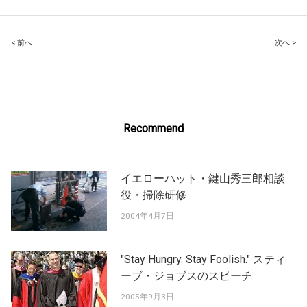
Post
< 前へ
次へ >
navigation
Recommend
イエローハット・鍵山秀三郎相談
役・掃除研修
2004年4月7日
"Stay Hungry. Stay Foolish." スティ
ーブ・ジョブスのスピーチ
2005年9月3日