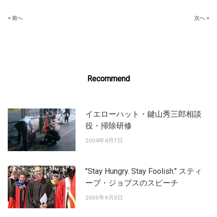
Post
< 前へ
次へ >
navigation
Recommend
イエローハット・鍵山秀三郎相談
役・掃除研修
2004年4月7日
"Stay Hungry. Stay Foolish." スティ
ーブ・ジョブスのスピーチ
2005年9月3日