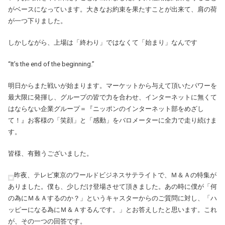
がベースになっています。大きなお約束を果たすことが出来て、肩の荷
が一つ下りました。
しかしながら、上場は「終わり」ではなくて「始まり」なんです
“It’s the end of the beginning.”
明日からまた戦いが始まります。マーケットから与えて頂いたパワーを
最大限に発揮し、グループの皆で力を合わせ、インターネットに無くて
はならない企業グループ＝『ニッポンのインターネット部をめざし
て！』お客様の「笑顔」と「感動」をバロメーターに全力で走り続けま
す。
皆様、有難うございました。
昨夜、テレビ東京のワールドビジネスサテライトで、Ｍ＆Ａの特集が
ありました。僕も、少しだけ登場させて頂きました。あの時に僕が「何
の為にＭ＆Ａするのか？」というキャスターからのご質問に対し、「ハ
ッピーになる為にＭ＆Ａするんです。」とお答えしたと思います。これ
が、その一つの回答です。