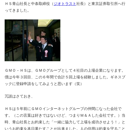
ＨＳ青山社長と中条取締役（
ジオトラスト
社長）と東京証券取引所へ行
ってきました。
ＧＭＯ－ＨＳは、ＧＭＯグループとして４社目の上場企業になります。
僕は今年３回目、この６年間で合計５回上場を経験しました。ギネスブ
ックに登録申請をしてみようと思います（笑）
冗談はさておき、
ＨＳは５年前にＧＭＯインターネットグループの仲間になった会社で
す。（この言葉は好きではないけど、つまりＭ＆Ａした会社です。）当
時、青山社長とお約束した「一緒に協力して上場を成功させよう！」と
いうお約束を本日果たすことが出来ました。人の信用は約束を守ること