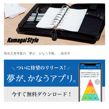
熊谷正寿考案の「夢が、かなう手帳。」販売中