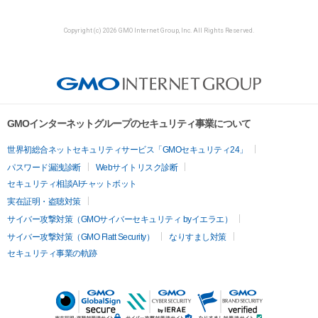
Copyright (c) 2026 GMO Internet Group, Inc. All Rights Reserved.
GMOインターネットグループのセキュリティ事業について
世界初総合ネットセキュリティサービス「GMOセキュリティ24」
パスワード漏洩診断
Webサイトリスク診断
セキュリティ相談AIチャットボット
実在証明・盗聴対策
サイバー攻撃対策（GMOサイバーセキュリティ byイエラエ）
サイバー攻撃対策（GMO Flatt Security）
なりすまし対策
セキュリティ事業の軌跡