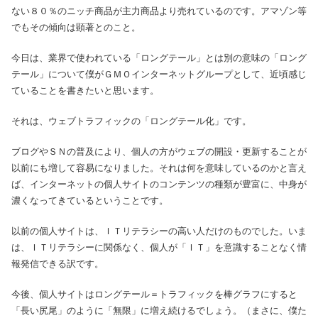
ない８０％のニッチ商品が主力商品より売れているのです。アマゾン等
でもその傾向は顕著とのこと。
今日は、業界で使われている「ロングテール」とは別の意味の「ロング
テール」について僕がＧＭＯインターネットグループとして、近頃感じ
ていることを書きたいと思います。
それは、ウェブトラフィックの「ロングテール化」です。
ブログやＳＮの普及により、個人の方がウェブの開設・更新することが
以前にも増して容易になりました。それは何を意味しているのかと言え
ば、インターネットの個人サイトのコンテンツの種類が豊富に、中身が
濃くなってきているということです。
以前の個人サイトは、ＩＴリテラシーの高い人だけのものでした。いま
は、ＩＴリテラシーに関係なく、個人が「ＩＴ」を意識することなく情
報発信できる訳です。
今後、個人サイトはロングテール＝トラフィックを棒グラフにすると
「長い尻尾」のように「無限」に増え続けるでしょう。（まさに、僕た