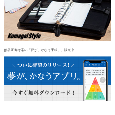
熊谷正寿考案の「夢が、かなう手帳。」販売中