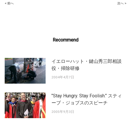
Post
< 前へ
次へ >
navigation
Recommend
イエローハット・鍵山秀三郎相談
役・掃除研修
2004年4月7日
"Stay Hungry. Stay Foolish." スティ
ーブ・ジョブスのスピーチ
2005年9月3日