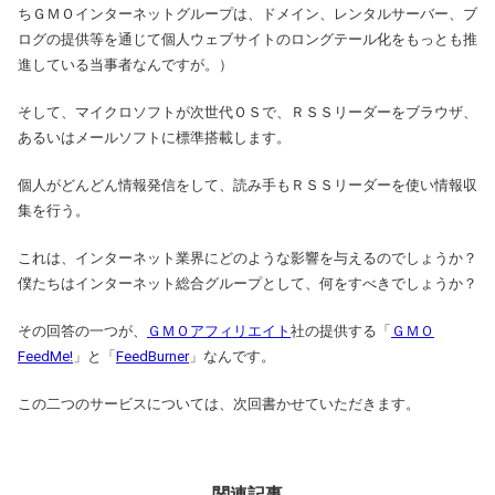
ちＧＭＯインターネットグループは、ドメイン、レンタルサーバー、ブ
ログの提供等を通じて個人ウェブサイトのロングテール化をもっとも推
進している当事者なんですが。）
そして、マイクロソフトが次世代ＯＳで、ＲＳＳリーダーをブラウザ、
あるいはメールソフトに標準搭載します。
個人がどんどん情報発信をして、読み手もＲＳＳリーダーを使い情報収
集を行う。
これは、インターネット業界にどのような影響を与えるのでしょうか？
僕たちはインターネット総合グループとして、何をすべきでしょうか？
その回答の一つが、
ＧＭＯアフィリエイト
社の提供する「
ＧＭＯ
FeedMe!
」と「
FeedBurner
」なんです。
この二つのサービスについては、次回書かせていただきます。
関連記事