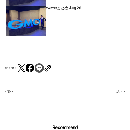
twitterまとめ Aug.28
share：
Post
< 前へ
次へ >
navigation
Recommend