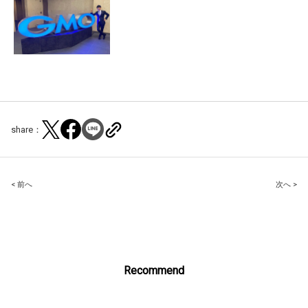
share：
Post
< 前へ
次へ >
navigation
Recommend