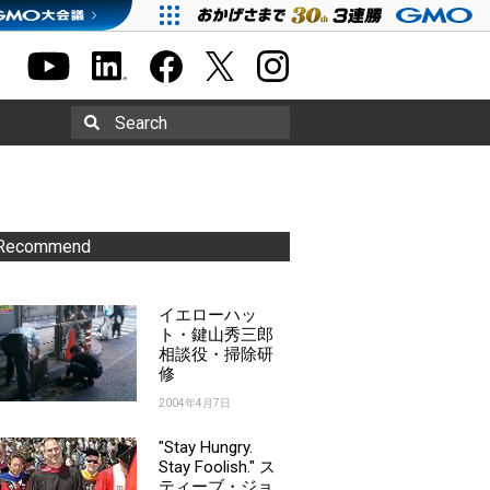
Search
Recommend
イエローハッ
ト・鍵山秀三郎
相談役・掃除研
修
2004年4月7日
"Stay Hungry.
Stay Foolish." ス
ティーブ・ジョ