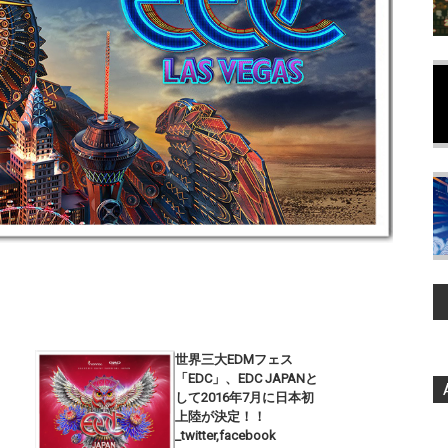
世界三大EDMフェス
「EDC」、EDC JAPANと
して2016年7月に日本初
上陸が決定！！
_twitter,facebook