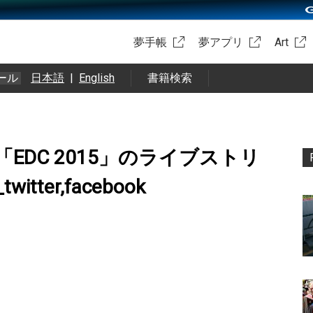
夢手帳
夢アプリ
Art
ール
日本語
|
English
書籍検索
EDC 2015」のライブストリ
ter,facebook