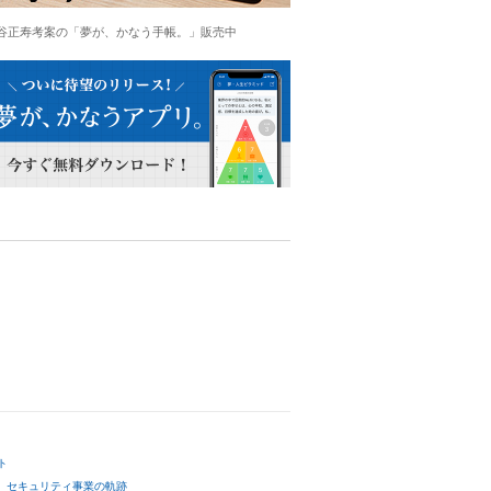
谷正寿考案の「夢が、かなう手帳。」販売中
ト
セキュリティ事業の軌跡