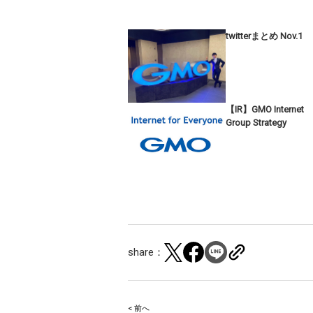
twitterまとめ Nov.1
【IR】GMO Internet
Group Strategy
share：
< 前へ
Post