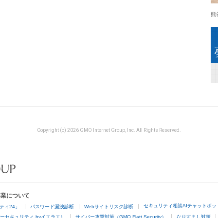
熊
Copyright (c) 2026 GMO Internet Group, Inc. All Rights Reserved.
事業について
セキュリティ相談AIチャットボッ
ティ24」
パスワード漏洩診断
Webサイトリスク診断
ーセキュリティ byイエラエ）
サイバー攻撃対策（GMO Flatt Security）
なりすまし対策