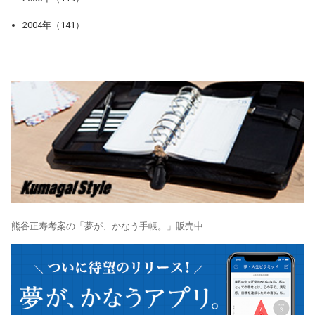
2004年（141）
熊谷正寿考案の「夢が、かなう手帳。」販売中