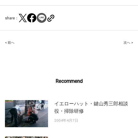
share：
Post
< 前へ
次へ >
navigation
Recommend
イエローハット・鍵山秀三郎相談
役・掃除研修
2004年4月7日