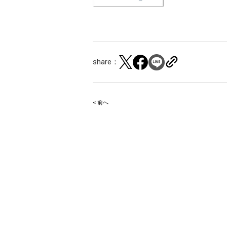
share：
< 前へ
Post
navigation