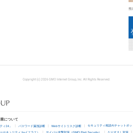
熊
Copyright (c) 2026 GMO Internet Group, Inc. All Rights Reserved.
事業について
セキュリティ相談AIチャットボッ
ティ24」
パスワード漏洩診断
Webサイトリスク診断
ーセキュリティ byイエラエ）
サイバー攻撃対策（GMO Flatt Security）
なりすまし対策