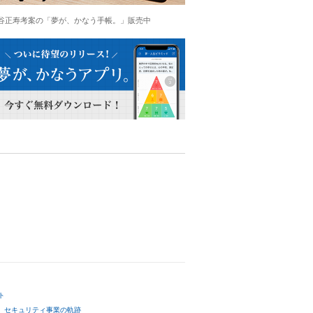
谷正寿考案の「夢が、かなう手帳。」販売中
ト
セキュリティ事業の軌跡