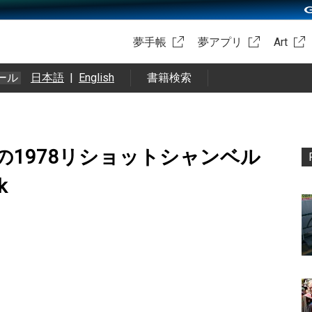
夢手帳
夢アプリ
Art
ール
日本語
|
English
書籍検索
の1978リショットシャンベル
k