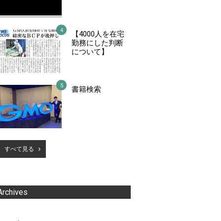
【4000人を在宅
勤務にした判断
について】
書籍検索
すべて見る
Archives