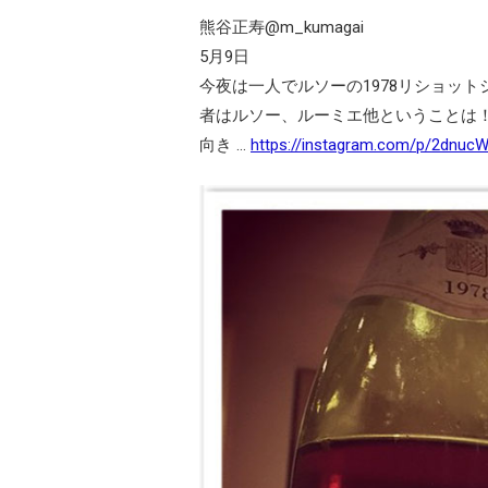
熊谷正寿@m_kumagai
5月9日
今夜は一人でルソーの1978リショット
者はルソー、ルーミエ他ということは！
向き …
https://instagram.com/p/2dnucW