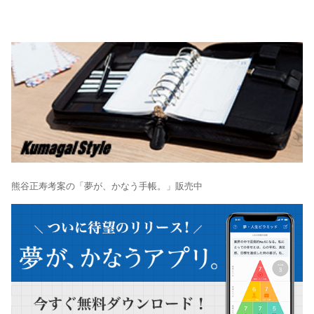
熊谷正寿考案の「夢が、かなう手帳。」販売中