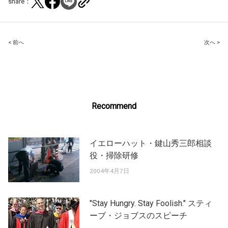
share：
Post
< 前へ
次へ >
navigation
Recommend
イエローハット・鍵山秀三郎相談
役・掃除研修
2004年4月7日
"Stay Hungry. Stay Foolish." スティ
ーブ・ジョブスのスピーチ