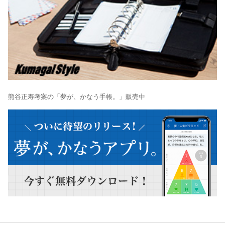
熊谷正寿考案の「夢が、かなう手帳。」販売中