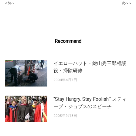
Post
< 前へ
次へ >
navigation
Recommend
イエローハット・鍵山秀三郎相談
役・掃除研修
2004年4月7日
"Stay Hungry. Stay Foolish." スティ
ーブ・ジョブスのスピーチ
2005年9月3日