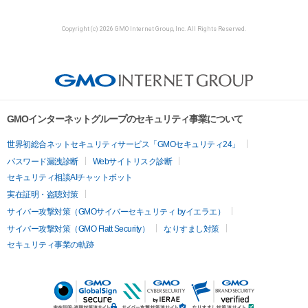
Copyright (c) 2026 GMO Internet Group, Inc. All Rights Reserved.
GMOインターネットグループのセキュリティ事業について
世界初総合ネットセキュリティサービス「GMOセキュリティ24」
パスワード漏洩診断
Webサイトリスク診断
セキュリティ相談AIチャットボット
実在証明・盗聴対策
サイバー攻撃対策（GMOサイバーセキュリティ byイエラエ）
サイバー攻撃対策（GMO Flatt Security）
なりすまし対策
セキュリティ事業の軌跡