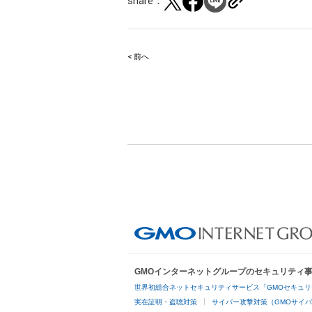
share：
< 前へ
Post
navigation
GMOインターネットグループのセキュリティ
世界初総合ネットセキュリティサービス「GMOセキュリ
実在証明・盗聴対策
サイバー攻撃対策（GMOサイバ