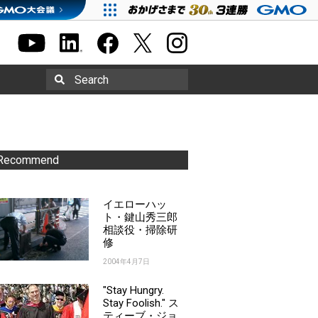
Search
Recommend
イエローハッ
ト・鍵山秀三郎
相談役・掃除研
修
2004年4月7日
"Stay Hungry.
Stay Foolish." ス
ティーブ・ジョ