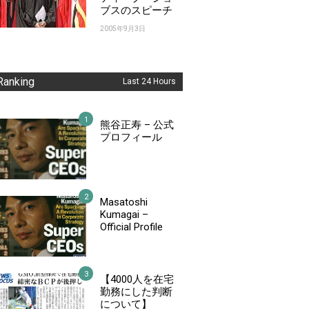
ブスのスピーチ
2005年9月3日
Ranking
Last 24 Hours
熊谷正寿 – 公式
プロフィール
Masatoshi
Kumagai –
Official Profile
【4000人を在宅
勤務にした判断
について】