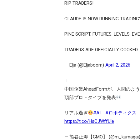
RIP TRADERS!
CLAUDE IS NOW RUNNING TRADINGV
PINE SCRIPT. FUTURES. LEVELS. E
TRADERS ARE OFFICIALLY COOKED.
— Elja (@Eljaboom)
April 2, 2026
中国企業AheadFormが、人間
頭部プロトタイプを発表
リアル過ぎ
#AI
#ロボティクス
https://t.co/HsCJWffUle
— 熊谷正寿【GMO】 (@m_kumagai