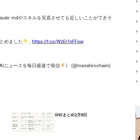
laude. mdやスキルを見直させても近しいことができそ
とめました
…
https://t.co/WzEr1nFFow
重要AIニュースを毎日最速で発信
》 (@masahirochaen)
SNSまとめ2月8日