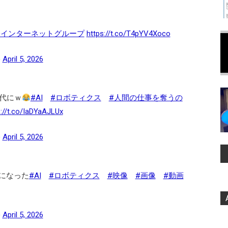
Oインターネットグループ
https://t.co/T4pYV4Xoco
)
April 5, 2026
代にｗ
#AI
#ロボティクス
#人間の仕事を奪うの
s://t.co/IaDYaAJLUx
)
April 5, 2026
になった
#AI
#ロボティクス
#映像
#画像
#動画
)
April 5, 2026