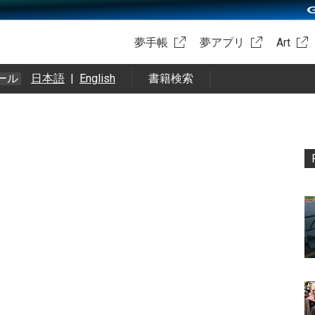
夢手帳
夢アプリ
Art
ール
日本語
|
English
書籍検索