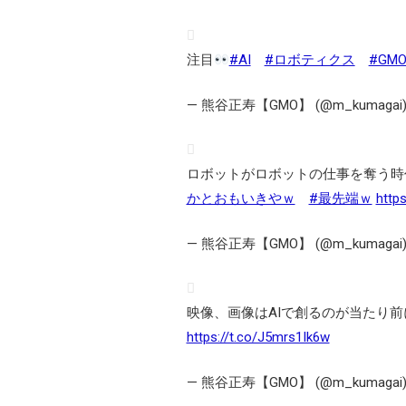
注目
#AI
#ロボティクス
#GM
— 熊谷正寿【GMO】 (@m_kumagai
ロボットがロボットの仕事を奪う時
かとおもいきやｗ
#最先端ｗ
http
— 熊谷正寿【GMO】 (@m_kumagai
映像、画像はAIで創るのが当たり前
https://t.co/J5mrs1Ik6w
— 熊谷正寿【GMO】 (@m_kumagai