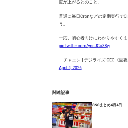
度が上がるとのこと。
普通に毎日Cronなどの定期実行でC
う。
一応、初心者向けにわかりやすくま
pic.twitter.com/ynsJGo38yj
— チャエン | デジライズ CEO《
April 4, 2026
関連記事
SNSまとめ4月4日