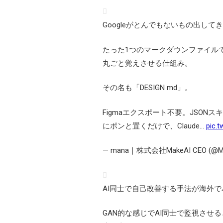
Googleがとんでもないもの出して
たった1つのマークダウンファイル
丸ごと覚えさせる仕組み。
その名も「DESIGN md」。
Figmaエクスポート不要。JSO
にポンと置くだけで、Claude…
pic.
— mana｜株式会社MakeAI CEO (@M
AI同士で自己改善する手法が海外
GAN的な感じでAI同士で監視させ