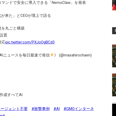
wを1コマンドで安全に導入できる「NemoClaw」を発表
時代が来た」とCEOが壇上で語る
境を丸ごと構築
設置
対応
pic.twitter.com/PXJoOgBCd3
重要AIニュースを毎日最速で発信
》 (@masahirochaen)
作成すべてAI
エージェント不要
#衝撃事例
#AI
#GMOインターネ
mm6