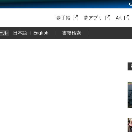
夢手帳
夢アプリ
Art
ール
日本語
|
English
書籍検索