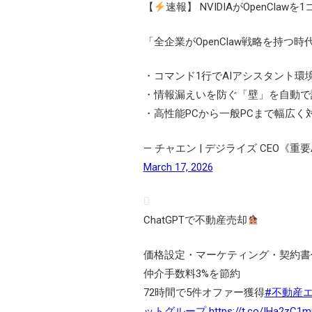
【
速報】 NVIDIAがOpenCla
「全企業がOpenClaw戦略を持つ
・コマンド1行でAIアシスタント環
・情報漏えいを防ぐ「壁」を自動で
・高性能PCから一般PCまで幅広く
— チャエン | デジライズ CEO《
March 17, 2026
ChatGPTで不動産売却
価格設定・マーケティング・契約書
仲介手数料3%を節約
72時間で5件オファー獲得
#不動産
ットグループ
https://t.co/IHa2zC1