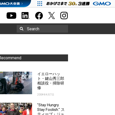
Search
Recommend
イエローハッ
ト・鍵山秀三郎
相談役・掃除研
修
2004年4月7日
"Stay Hungry.
Stay Foolish." ス
ティーブ・ジョ