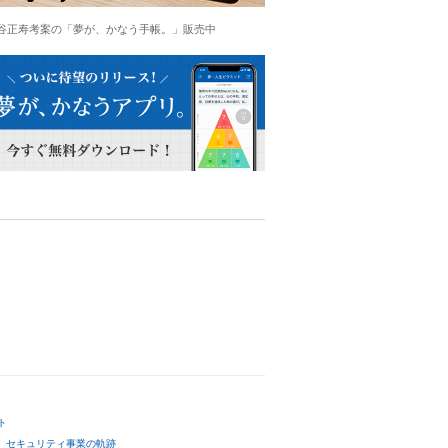
谷正寿考案の「夢が、かなう手帳。」販売中
ト
セキュリティ事業の軌跡