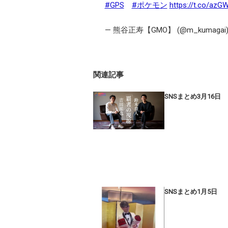
#GPS
#ポケモン
https://t.co/az
— 熊谷正寿【GMO】 (@m_kumagai
関連記事
SNSまとめ3月16日
SNSまとめ1月5日