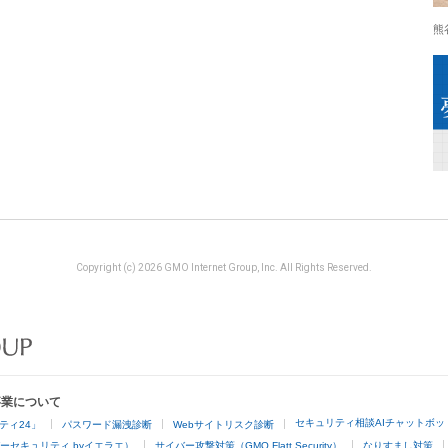
熊
Copyright (c) 2026 GMO Internet Group, Inc. All Rights Reserved.
事業について
セキュリティ相談AIチャットボッ
ティ24」
パスワード漏洩診断
Webサイトリスク診断
ーセキュリティ byイエラエ）
サイバー攻撃対策（GMO Flatt Security）
なりすまし対策