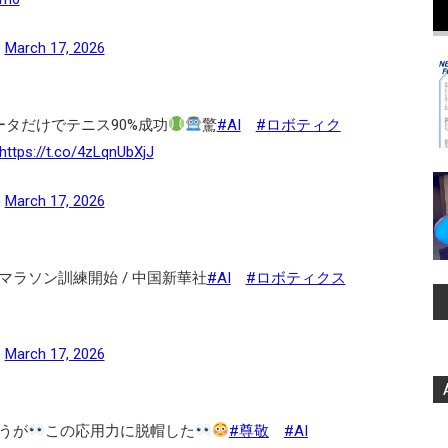
)
March 17, 2026
タだけでテニス90%成功
驚
#AI
#ロボティク
https://t.co/4zLqnUbXjJ
)
March 17, 2026
ラソン訓練開始 / 中国新華社
#AI
#ロボティクス
)
March 17, 2026
うが
この応用力に脱帽した
#尊敬
#AI