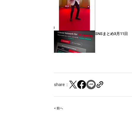
SNSまとめ3月11日
share：
< 前へ
Post
navigation