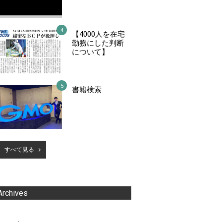
【4000人を在宅
勤務にした判断
について】
書籍検索
すべて見る
Archives