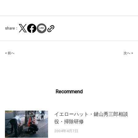
share：
Post
< 前へ
次へ >
navigation
Recommend
イエローハット・鍵山秀三郎相談
役・掃除研修
2004年4月7日