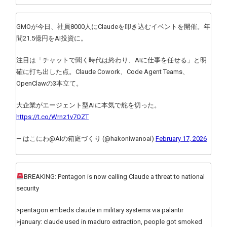
GMOが今日、社員8000人にClaudeを叩き込むイベントを開催。年
間21.5億円をAI投資に。
注目は「チャットで聞く時代は終わり、AIに仕事を任せる」と明
確に打ち出した点。Claude Cowork、Code Agent Teams、
OpenClawの3本立て。
大企業がエージェント型AIに本気で舵を切った。
https://t.co/Wrnz1v7QZT
— はこにわ@AIの箱庭づくり (@hakoniwanoai)
February 17, 2026
BREAKING: Pentagon is now calling Claude a threat to national
security
>pentagon embeds claude in military systems via palantir
>january: claude used in maduro extraction, people got smoked