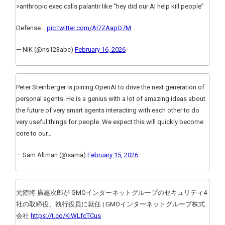
>anthropic exec calls palantir like “hey did our AI help kill people”
Defense…
pic.twitter.com/AI7ZAapO7M
— NIK (@ns123abc)
February 16, 2026
Peter Steinberger is joining OpenAI to drive the next generation of
personal agents. He is a genius with a lot of amazing ideas about
the future of very smart agents interacting with each other to do
very useful things for people. We expect this will quickly become
core to our…
— Sam Altman (@sama)
February 15, 2026
元陸将 廣惠次郎が GMOインターネットグループのセキュリティ4
社の取締役、執行役員に就任 | GMOインターネットグループ株式
会社
https://t.co/KiWLfcTCus