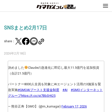
SNSまとめ2月17日
share：
2026年2月18日
決めました
Claudeの急進化に即応し最大11.5億円を追加投資
（合計21.5億円）
パートナー8000人全員を対象にAIエージェント活用の3施策を緊
急実施
#GMOAIブースト支援金制度
#AI
#GMOインターネット
グループ
https://t.co/qi7BbSHt25
— 熊谷正寿【GMO】 (@m_kumagai)
February 17, 2026