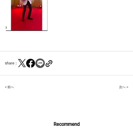
share：
Post
< 前へ
次へ >
navigation
Recommend