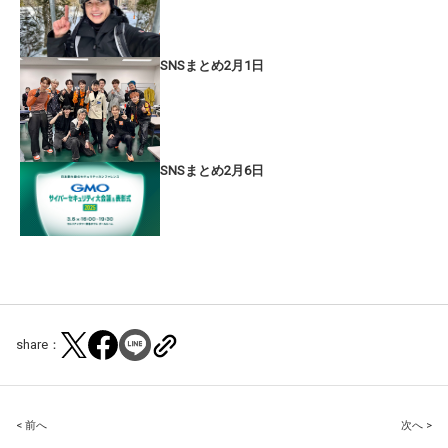
SNSまとめ2月1日
SNSまとめ2月6日
share：
Post
< 前へ
次へ >