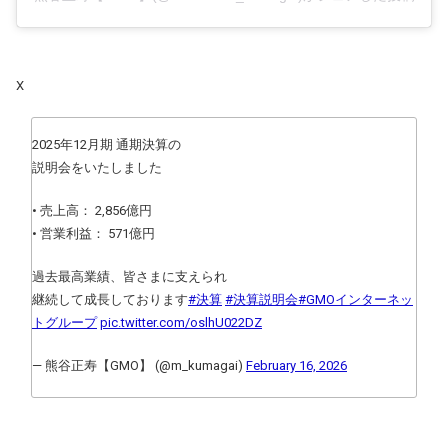
X
2025年12月期 通期決算の
説明会をいたしました
• 売上高： 2,856億円
• 営業利益： 571億円
過去最高業績、皆さまに支えられ
継続して成長しております
#決算
#決算説明会
#GMOインターネッ
トグループ
pic.twitter.com/oslhU022DZ
— 熊谷正寿【GMO】 (@m_kumagai)
February 16, 2026