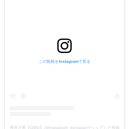
この投稿をInstagramで見る
熊谷正寿【GMO】(@masatoshi_kumagai)がシェアした投稿