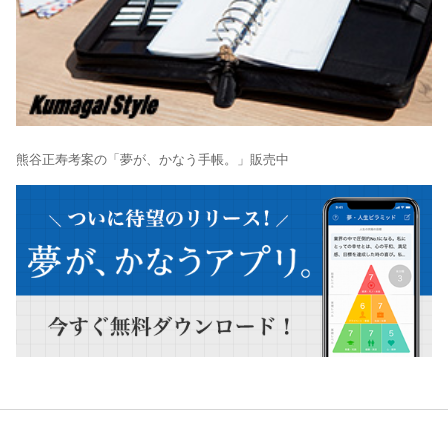
熊谷正寿考案の「夢が、かなう手帳。」販売中