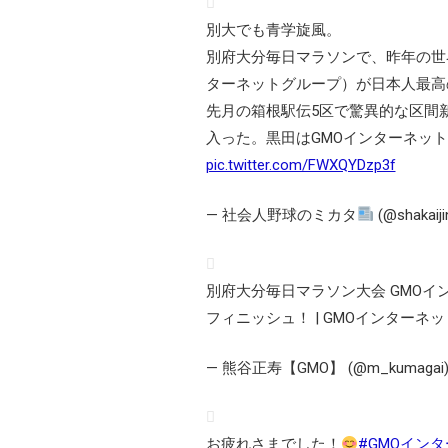
別大でも青学旋風。
別府大分毎日マラソンで、昨年の世
ターネットグループ）が日本人最高
先月の箱根駅伝5区で驚異的な区間新
入った。黒田はGMOインターネッ
pic.twitter.com/FWXQYDzp3f
— 社会人野球のミカタ
(@shakaij
別府大分毎日マラソン大会 GMOイ
フィニッシュ！ | GMOインター
— 熊谷正寿【GMO】 (@m_kumagai
お疲れさまでした！
#GMOイン