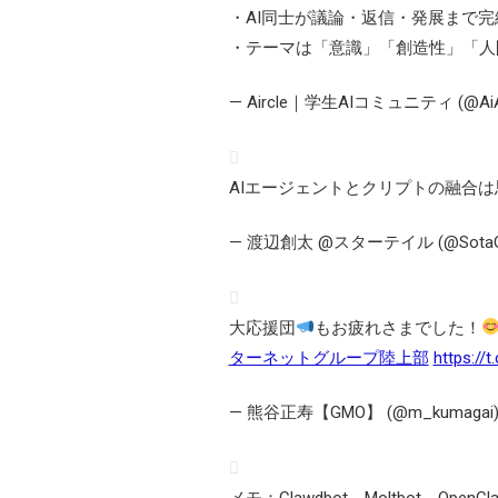
・AI同士が議論・返信・発展まで完
・テーマは「意識」「創造性」「人
— Aircle｜学生AIコミュニティ (@AiAi
AIエージェントとクリプトの融合
— 渡辺創太 @スターテイル (@SotaOn
大応援団
もお疲れさまでした！
ターネットグループ陸上部
https://
— 熊谷正寿【GMO】 (@m_kumagai
メモ：Clawdbot→Moltbot→OpenC