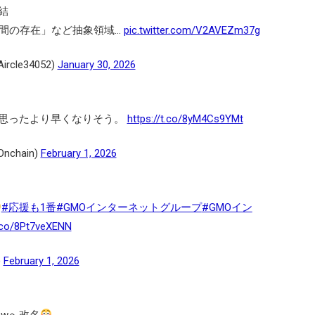
結
間の存在」など抽象領域…
pic.twitter.com/V2AVEZm37g
rcle34052)
January 30, 2026
は思ったより早くなりそう。
https://t.co/8yM4Cs9YMt
chain)
February 1, 2026
#応援も1番
#GMOインターネットグループ
#GMOイン
t.co/8Pt7veXENN
)
February 1, 2026
lawへ改名