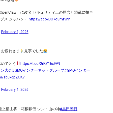
、「OpenClaw」に改名 セキュリティ上の懸念と混乱に拍車
フォーブス ジャパン）
https://t.co/DO7o8mf9nh
)
February 1, 2026
、お疲れさま
見事でした
おめでとう
https://t.co/2rKY16x9V9
ソン大会
#GMOインターネットグループ
#GMOインター
com/zb0kgpZOKv
)
February 1, 2026
陸上部主将・箱根駅伝 シン・山の神
#黒田朝日