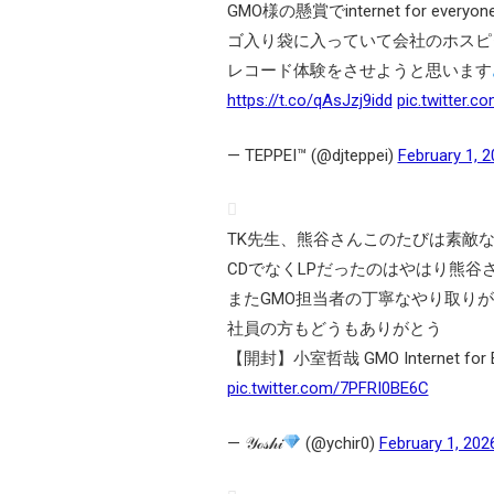
GMO様の懸賞でinternet for ev
ゴ入り袋に入っていて会社のホスピ
レコード体験をさせようと思います
https://t.co/qAsJzj9idd
pic.twitter.
— TEPPEI™ (@djteppei)
February 1, 
TK先生、熊谷さんこのたびは素敵
CDでなくLPだったのはやはり熊谷さ
またGMO担当者の丁寧なやり取り
社員の方もどうもありがとう
【開封】小室哲哉 GMO Internet for E
pic.twitter.com/7PFRI0BE6C
— 𝒴ℴ𝓈𝒽𝒾
(@ychir0)
February 1, 202