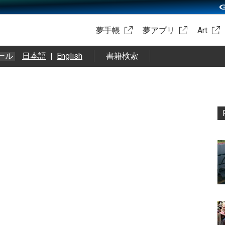
夢手帳
夢アプリ
Art
ール
日本語
|
English
書籍検索