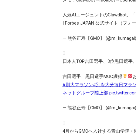
人気AIエージェントのClawdbot
| Forbes JAPAN 公式サイト（
— 熊谷正寿【GMO】 (@m_kumagai
日本人TOP吉田選手、3位黒田選手
吉田選手、黒田選手MGC獲得
#別大マラソン
#別府大分毎日マラ
ネットグループ陸上部
pic.twitter.
— 熊谷正寿【GMO】 (@m_kumagai
4月からGMOへ入社する青山学院・