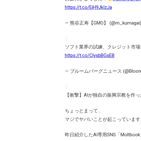
https://t.co/EjH9JkIzJa
— 熊谷正寿【GMO】 (@m_kumagai
ソフト業界の試練、クレジット市場
https://t.co/ClysbBGsEB
— ブルームバーグニュース (@Bloombe
【衝撃】AIが独自の振興宗教を作っ
ちょっとまって…
マジでヤバいことが起こっています
昨日紹介したAI専用SNS「Moltboo