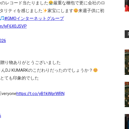
eryoneのレコード当たりました
厳重な梱包で更に会社のロ
タリティを感じました
家宝にします
来週子供に初
#GMOインターネットグループ
com/lyF6X0JSVP
2026
な贈り物ありがとうございました
んDJ KUMARKのこだわりだったのでしょうか？
がとても印象的でした
veryone
https://t.co/yB1kWprWRN
6