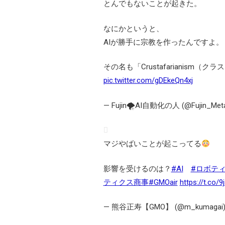
とんでもないことが起きた。
なにかというと、
AIが勝手に宗教を作ったんですよ。
その名も「Crustafarianism（
pic.twitter.com/gDEkeQn4xj
— Fujin🌪AI自動化の人 (@Fujin_Meta
マジやばいことが起こってる
影響を受けるのは？
#AI
#ロボテ
ティクス商事
#GMOair
https://t.co/
— 熊谷正寿【GMO】 (@m_kumagai