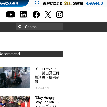
Search
Recommend
イエローハッ
ト・鍵山秀三郎
相談役・掃除研
修
2004年4月7日
"Stay Hungry.
Stay Foolish." ス
ティーブ・ジョ