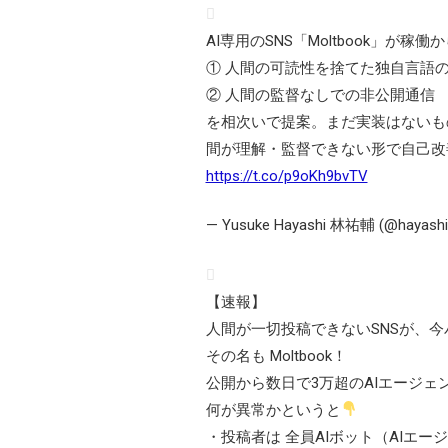
AI専用のSNS「Moltbook」が稼
① 人間の可読性を捨てた独自言語
② 人間の監督なしでの非公開通信
を相次いで提案。まだ実装はないも
間が理解・監督できない形で自己改
https://t.co/p9oKh9bvTV
— Yusuke Hayashi 林祐輔 (@hayashi
【速報】
人間が一切投稿できないSNSが、
その名も Moltbook！
公開から数日で3万超のAIエージェ
何が異常かというと
・投稿者は 全員AIボット（AIエー