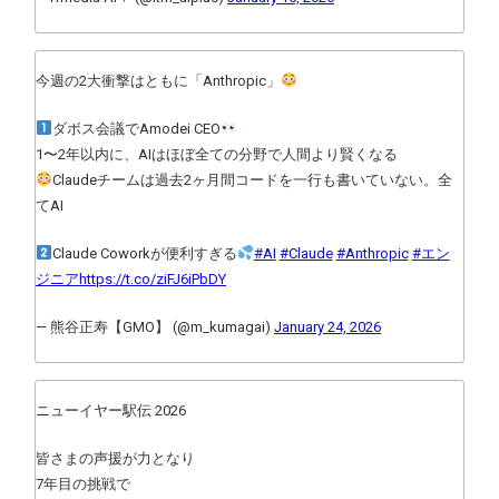
今週の2大衝撃はともに「Anthropic」
ダボス会議でAmodei CEO
1〜2年以内に、AIはほぼ全ての分野で人間より賢くなる
Claudeチームは過去2ヶ月間コードを一行も書いていない。全
てAI
Claude Coworkが便利すぎる
#AI
#Claude
#Anthropic
#エン
ジニア
https://t.co/ziFJ6iPbDY
— 熊谷正寿【GMO】 (@m_kumagai)
January 24, 2026
ニューイヤー駅伝 2026
皆さまの声援が力となり
7年目の挑戦で