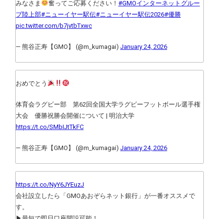
みなさま
奮ってご応募ください！
#GMOインターネットグルー
プ陸上部
#ニューイヤー駅伝
#ニューイヤー駅伝2026
#優勝
pic.twitter.com/b7jvtbTxwc
— 熊谷正寿【GMO】 (@m_kumagai)
January 24, 2026
おめでとう
体育会ラグビー部 第62回全国大学ラグビーフットボール選手権
大会 優勝祝勝会開催について | 明治大学
https://t.co/SMbIJtTkFC
— 熊谷正寿【GMO】 (@m_kumagai)
January 24, 2026
https://t.co/NyY6JYEuzJ
会社設立したら「GMOあおぞらネット銀行」が一番オススメで
す。
▶最短で即日口座開設可能！