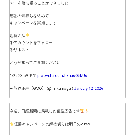
No.1を勝ち獲ることができました
感謝の気持ちを込めて
キャンペーンを実施します
応募方法
①アカウントをフォロー
②リポスト
どうぞ奮ってご参加ください
1/25 23:59 まで
pic.twitter.com/hkhuoO5kUo
— 熊谷正寿【GMO】 (@m_kumagai)
January 12, 2026
今週、日経新聞に掲載した優勝広告です
優勝キャンペーンの締め切りは明日の23:59