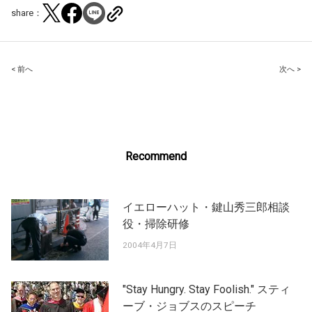
share：
Post
< 前へ
次へ >
navigation
Recommend
イエローハット・鍵山秀三郎相談
役・掃除研修
2004年4月7日
"Stay Hungry. Stay Foolish." スティ
ーブ・ジョブスのスピーチ