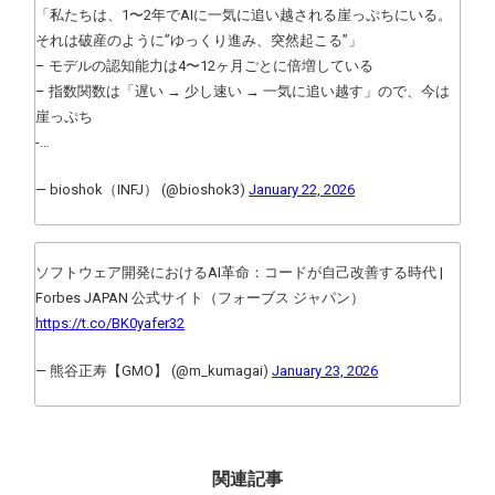
「私たちは、1〜2年でAIに一気に追い越される崖っぷちにいる。
それは破産のように”ゆっくり進み、突然起こる”」
– モデルの認知能力は4〜12ヶ月ごとに倍増している
– 指数関数は「遅い → 少し速い → 一気に追い越す」ので、今は
崖っぷち
-…
— bioshok（INFJ） (@bioshok3)
January 22, 2026
ソフトウェア開発におけるAI革命：コードが自己改善する時代 |
Forbes JAPAN 公式サイト（フォーブス ジャパン）
https://t.co/BK0yafer32
— 熊谷正寿【GMO】 (@m_kumagai)
January 23, 2026
関連記事