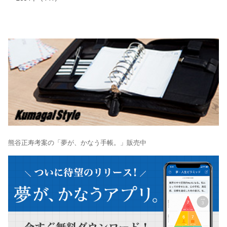
熊谷正寿考案の「夢が、かなう手帳。」販売中