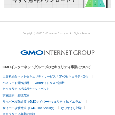
Copyright (c) 2026 GMO Internet Group, Inc. All Rights Reserved.
GMOインターネットグループのセキュリティ事業について
世界初総合ネットセキュリティサービス「GMOセキュリティ24」
パスワード漏洩診断
Webサイトリスク診断
セキュリティ相談AIチャットボット
実在証明・盗聴対策
サイバー攻撃対策（GMOサイバーセキュリティ byイエラエ）
サイバー攻撃対策（GMO Flatt Security）
なりすまし対策
セキュリティ事業の軌跡