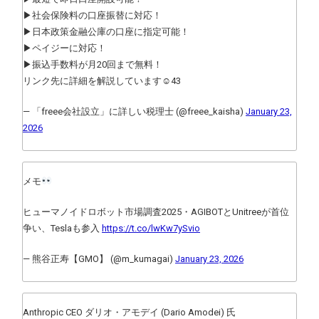
▶社会保険料の口座振替に対応！
▶日本政策金融公庫の口座に指定可能！
▶ペイジーに対応！
▶振込手数料が月20回まで無料！
リンク先に詳細を解説しています☺43
— 「freee会社設立」に詳しい税理士 (@freee_kaisha)
January 23,
2026
メモ
ヒューマノイドロボット市場調査2025・AGIBOTとUnitreeが首位
争い、Teslaも参入
https://t.co/lwKw7ySvio
— 熊谷正寿【GMO】 (@m_kumagai)
January 23, 2026
Anthropic CEO ダリオ・アモデイ (Dario Amodei) 氏