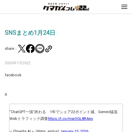
SNSまとめ1月24日
share：
2026年1月26日
facebook
X
“ChatGPT一強”終わる 1年でシェア22ポイント減、Gemini猛追
Webトラフィック調査
https://t.co/mwOGL8R4eg
— ITmedia AI＋ (@itm_aiplus)
January 15, 2026