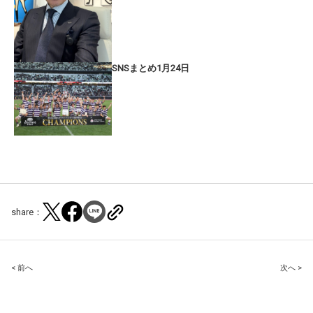
SNSまとめ1月24日
share：
Post
< 前へ
次へ >
navigation