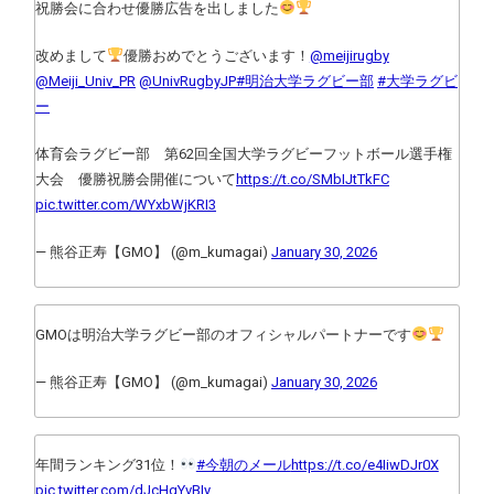
祝勝会に合わせ優勝広告を出しました
改めまして
優勝おめでとうございます！
@meijirugby
@Meiji_Univ_PR
@UnivRugbyJP
#明治大学ラグビー部
#大学ラグビ
ー
体育会ラグビー部 第62回全国大学ラグビーフットボール選手権
大会 優勝祝勝会開催について
https://t.co/SMbIJtTkFC
pic.twitter.com/WYxbWjKRI3
— 熊谷正寿【GMO】 (@m_kumagai)
January 30, 2026
GMOは明治大学ラグビー部のオフィシャルパートナーです
— 熊谷正寿【GMO】 (@m_kumagai)
January 30, 2026
年間ランキング31位！
#今朝のメール
https://t.co/e4IiwDJr0X
pic.twitter.com/dJcHgYvBIy