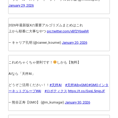
January 29, 2026
2026年最新版Xの重要アルゴリズムまとめはこれ
上から順番に大事なやつ
pic.twitter.com/vBf2Y6sehR
— キャリア孔明 (@career_koumei)
January 20, 2026
これめちゃくちゃ便利です！
しかも【無料】
AIなら「天秤AI」
どうぞご活用ください！！
#天秤AI
#天秤AIbyGMO
#GMOインタ
ーネットグループ
#AI
#ロボティクス
https://t.co/SxqL5mjpJF
— 熊谷正寿【GMO】 (@m_kumagai)
January 30, 2026