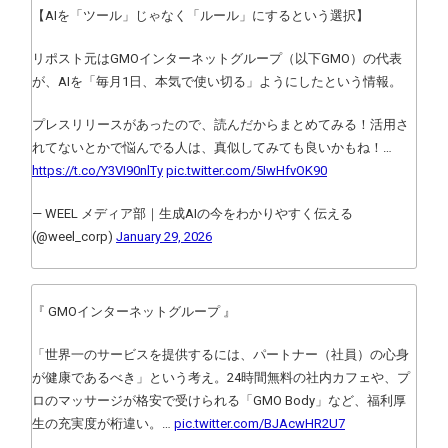
【AIを「ツール」じゃなく「ルール」にするという選択】
リポスト元はGMOインターネットグループ（以下GMO）の代表
が、AIを「毎月1日、本気で使い切る」ようにしたという情報。
プレスリリースがあったので、読んだからまとめてみる！活用さ
れてないとかで悩んでる人は、真似してみても良いかもね！…
https://t.co/Y3VI90nlTy
pic.twitter.com/5IwHfvOK90
— WEEL メディア部｜生成AIの今をわかりやすく伝える
(@weel_corp)
January 29, 2026
『 GMOインターネットグループ 』
「世界一のサービスを提供するには、パートナー（社員）の心身
が健康であるべき」という考え。24時間無料の社内カフェや、プ
ロのマッサージが格安で受けられる「GMO Body」など、福利厚
生の充実度が桁違い。…
pic.twitter.com/BJAcwHR2U7