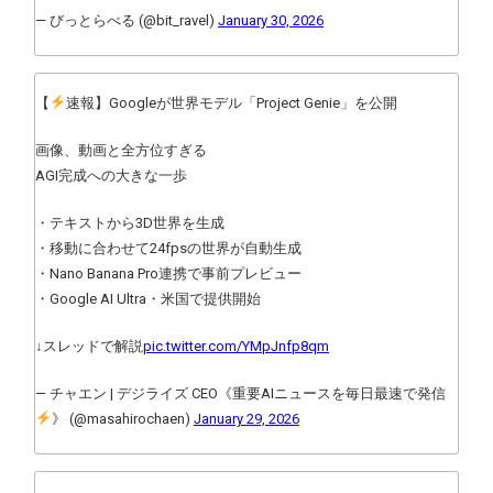
— びっとらべる (@bit_ravel)
January 30, 2026
【
速報】Googleが世界モデル「Project Genie」を公開
画像、動画と全方位すぎる
AGI完成への大きな一歩
・テキストから3D世界を生成
・移動に合わせて24fpsの世界が自動生成
・Nano Banana Pro連携で事前プレビュー
・Google AI Ultra・米国で提供開始
↓スレッドで解説
pic.twitter.com/YMpJnfp8qm
— チャエン | デジライズ CEO《重要AIニュースを毎日最速で発信
》 (@masahirochaen)
January 29, 2026