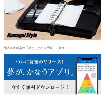
熊谷正寿考案の「夢が、かなう手帳。」販売中