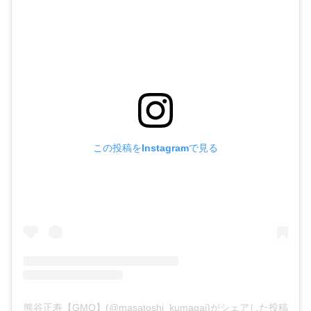
この投稿をInstagramで見る
熊谷正寿【GMO】(@masatoshi_kumagai)がシェアした投稿