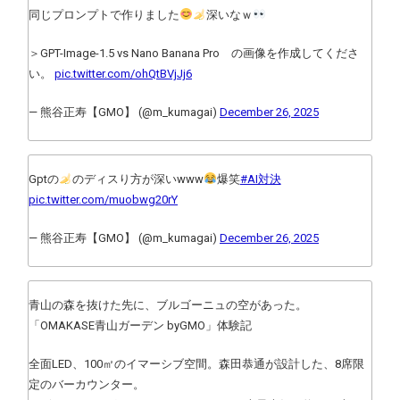
同じプロンプトで作りました
深いなｗ
＞GPT-Image-1.5 vs Nano Banana Pro の画像を作成してくださ
い。
pic.twitter.com/ohQtBVjJj6
— 熊谷正寿【GMO】 (@m_kumagai)
December 26, 2025
Gptの
のディスり方が深いwww
爆笑
#AI対決
pic.twitter.com/muobwg20rY
— 熊谷正寿【GMO】 (@m_kumagai)
December 26, 2025
青山の森を抜けた先に、ブルゴーニュの空があった。
「OMAKASE青山ガーデン byGMO」体験記
全面LED、100㎡のイマーシブ空間。森田恭通が設計した、8席限
定のバーカウンター。