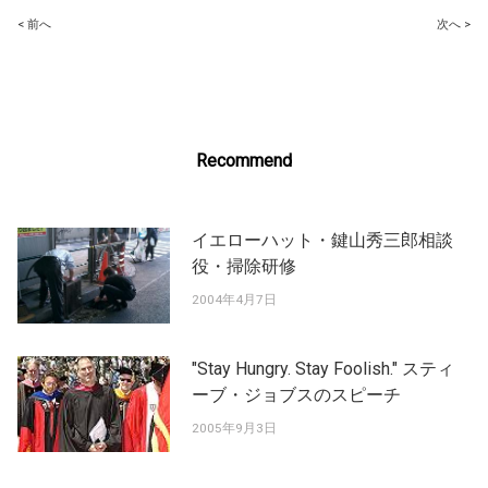
Post
< 前へ
次へ >
navigation
Recommend
イエローハット・鍵山秀三郎相談
役・掃除研修
2004年4月7日
"Stay Hungry. Stay Foolish." スティ
ーブ・ジョブスのスピーチ
2005年9月3日