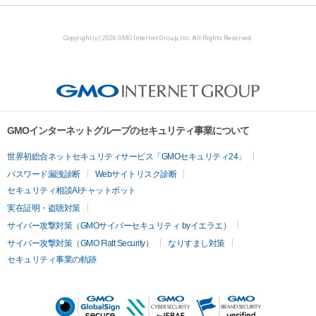
Copyright (c) 2026 GMO Internet Group, Inc. All Rights Reserved.
GMOインターネットグループのセキュリティ事業について
世界初総合ネットセキュリティサービス「GMOセキュリティ24」
パスワード漏洩診断
Webサイトリスク診断
セキュリティ相談AIチャットボット
実在証明・盗聴対策
サイバー攻撃対策（GMOサイバーセキュリティ byイエラエ）
サイバー攻撃対策（GMO Flatt Security）
なりすまし対策
セキュリティ事業の軌跡