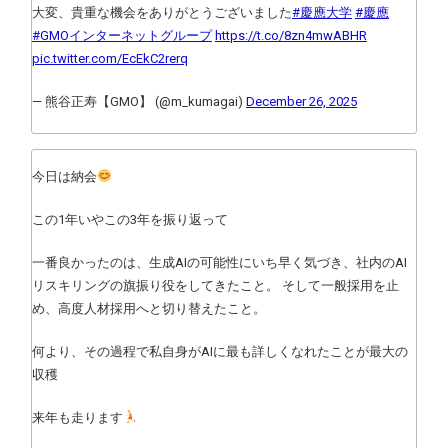
大変、貴重な機会をありがとうございました
#慶應大学
#慶應
#GMOインターネットグループ
https://t.co/8zn4mwABHR
pic.twitter.com/EcEkC2rerq
— 熊谷正寿【GMO】 (@m_kumagai)
December 26, 2025
今日は納会
この1年いやこの3年を振り返って
一番良かったのは、生成AIの可能性にいち早く気づき、社内のAI
リスキリングの旗振り役をしてきたこと。 そして一般採用を止
め、高度人材採用へと切り替えたこと。
何より、その過程で私自身がAIに最も詳しくなれたことが最大の
収穫
来年も走ります