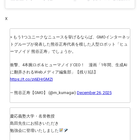
X
> もう1つユニークなニュースを挙げるならば、GMOインターネッ
トグループが発表した熊谷正寿代表を模した人型ロボット「ヒュ
ーマノイド 熊谷正寿」でしょうか。
衝撃、4本腕ロボ＆ヒューマノイドCEO！ 漫画「1年間、生成AI
に翻弄されるWebメディア編集部」【残り3話】
https://t.co/zj6EHrGMZI
— 熊谷正寿【GMO】 (@m_kumagai)
December 26, 2025
慶応義塾大学・名誉教授
島田先生にお招きいただき
勉強会に登壇いたしました