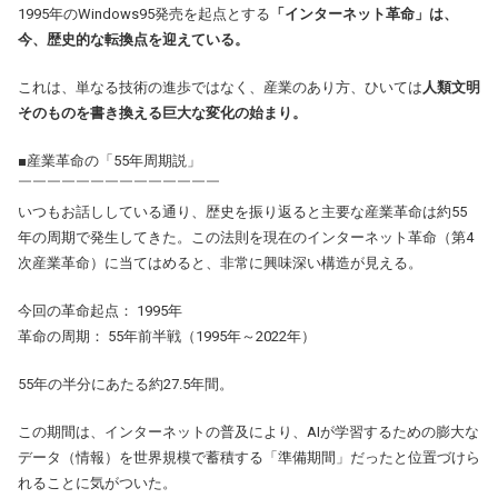
1995年のWindows95発売を起点とする
「インターネット革命」は、
今、歴史的な転換点を迎えている。
これは、単なる技術の進歩ではなく、産業のあり方、ひいては
人類文明
そのものを書き換える巨大な変化の始まり。
■
産業革命の「55年周期説」
￣￣￣￣￣￣￣￣￣￣￣￣￣￣
いつもお話ししている通り、歴史を振り返ると主要な産業革命は約55
年の周期で発生してきた。この法則を現在のインターネット革命（第4
次産業革命）に当てはめると、非常に興味深い構造が見える。
今回の革命起点： 1995年
革命の周期： 55年前半戦（1995年～2022年）
55年の半分にあたる約27.5年間。
この期間は、インターネットの普及により、AIが学習するための膨大な
データ（情報）を世界規模で蓄積する「準備期間」だったと位置づけら
れることに気がついた。