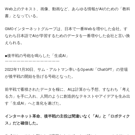
Web上のテキスト、画像、動画など、あらゆる情報がAIのための「教科
書」となっている。
GMOインターネットグループは、日本で一番Webを増やした会社。す
なわち日本語でAIが学習するためのデータを一番増やした会社と言い換
えられる。
■
後半戦の号砲を鳴らした「生成AI」
￣￣￣￣￣￣￣￣￣￣￣￣￣￣
2022年11月30日、サム・アルトマン率いるOpenAI「ChatGPT」の登場
が後半戦の開始を告げる号砲となった。
前半戦で蓄積されたデータを糧に、AIは計算から予想、すなわち「考え
る力」を手に入れ、人間のように創造的なテキストやアイデアを生み出
す「生成AI」へと進化を遂げた。
インターネット革命、後半戦の主役は間違いなく「AI」と「ロボティク
ス」だと確信した。