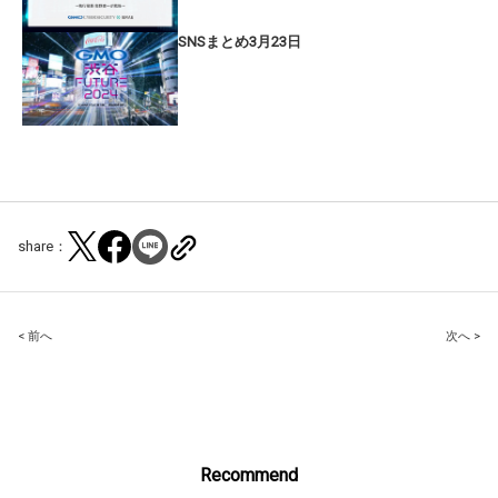
SNSまとめ3月23日
share：
Post
< 前へ
次へ >
navigation
Recommend