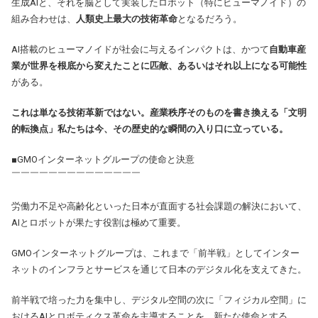
生成AIと、それを脳として実装したロボット（特にヒューマノイド）の
組み合わせは、
人類史上最大の技術革命
となるだろう。
AI搭載のヒューマノイドが社会に与えるインパクトは、かつて
自動車産
業が世界を根底から変えたことに匹敵、あるいはそれ以上になる可能性
がある。
これは単なる技術革新ではない。産業秩序そのものを書き換える「文明
的転換点」私たちは今、その歴史的な瞬間の入り口に立っている。
■
GMOインターネットグループの使命と決意
￣￣￣￣￣￣￣￣￣￣￣￣￣￣
労働力不足や高齢化といった日本が直面する社会課題の解決において、
AIとロボットが果たす役割は極めて重要。
GMOインターネットグループは、これまで「前半戦」としてインター
ネットのインフラとサービスを通じて日本のデジタル化を支えてきた。
前半戦で培った力を集中し、デジタル空間の次に「フィジカル空間」に
おけるAIとロボティクス革命を主導することを、新たな使命とする。