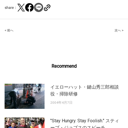
share：
Post
< 前へ
次へ >
navigation
Recommend
イエローハット・鍵山秀三郎相談
役・掃除研修
2004年4月7日
"Stay Hungry. Stay Foolish." スティ
ーブ・ジョブスのスピーチ