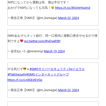
50代になってから運動は倍、酒は半分です！
おかげで60代になっても元気！
https://t.co/XhOmHjyzmd
— 熊谷正寿【GMO】 (@m_kumagai)
March 22, 2024
GMOあおぞらネット銀行、同一口座内に複数口座生やせるので便
利ですよ
pic.twitter.com/lKyDyaR9IY
— 染宮ねいろ (@nirsmmy)
March 19, 2024
やる気だぞ
ｗ
#GMOサイバーセキュリティbyイエラエ
#FlattSecurity
#GMOインターネットグループ
https://t.co/Ln0GEdSVGp
— 熊谷正寿【GMO】 (@m_kumagai)
March 22, 2024