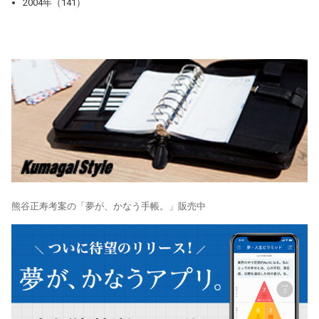
2004年（141）
熊谷正寿考案の「夢が、かなう手帳。」販売中