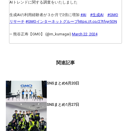
AIトレンドに関する調査をいたしました
生成AIの利用経験者が３か月で2倍に増加
#AI
#生成AI
#GMO
リサーチ
#GMOインターネットグループ
https://t.co/27tfvyr5ON
— 熊谷正寿【GMO】 (@m_kumagai)
March 22, 2024
関連記事
SNSまとめ6月20日
SNSまとめ1月27日