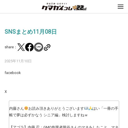
SNSまとめ11月08日
share：
2025年11月10日
facebook
X
内藤さん
お読み頂きありがとうございます
はい「一冊の手
帳で夢は必ずかなう シニア編」検討しますねｗ
【アゴラ】内藤 忍：GMO創業者熊谷さんのマネをしたこと、マネ