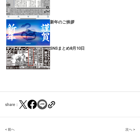
新年のご挨拶
SNSまとめ8月10日
share：
Post
< 前へ
次へ >
navigation