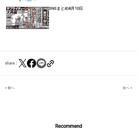
SNSまとめ8月10日
share：
Post
< 前へ
次へ >
navigation
Recommend