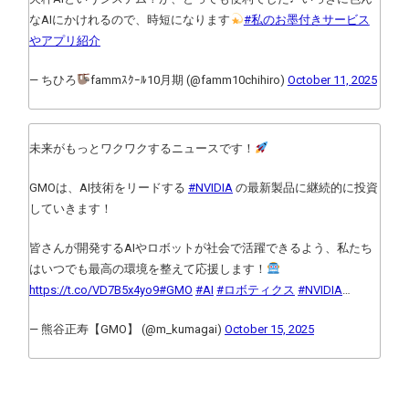
なAIにかけれるので、時短になります
#私のお墨付きサービス
やアプリ紹介
— ちひろ
fammｽｸｰﾙ10月期 (@famm10chihiro)
October 11, 2025
未来がもっとワクワクするニュースです！
GMOは、AI技術をリードする
#NVIDIA
の最新製品に継続的に投資
していきます！
皆さんが開発するAIやロボットが社会で活躍できるよう、私たち
はいつでも最高の環境を整えて応援します！
https://t.co/VD7B5x4yo9
#GMO
#AI
#ロボティクス
#NVIDIA
…
— 熊谷正寿【GMO】 (@m_kumagai)
October 15, 2025