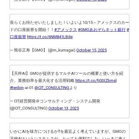
長らくお待たせいたしました！いよいよ10/15～アメックスのカー
ドの口座振替を開始！！
#アメックス
#GMOあおぞらネット銀行
#
口座振替
https://t.co/6NM841LBde
— 熊谷正寿【GMO】 (@m_kumagai)
October 15, 2025
【天秤AI】GMOが提供するマルチAIツールの概要と使い方を紹
介。業務効率を最大化する活用戦略
https://t.co/fj0StZbmsl
#tenbin
-ai-01
@CIT_CONSULTING
より
— CIT経営開発＠コンサルティング・システム開発
(@CIT_CONSULTING)
October 13, 2025
いかにAIを味方につけるか⁈を最近よく考えていますが、GMOの
天秤AIというシステム？が、とっても便利でした♩いっきに色ん