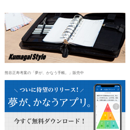
熊谷正寿考案の「夢が、かなう手帳。」販売中