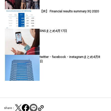
【IR】 Financial results summary 3Q 2020
SNSまとめ4月17日
twitter・facebook・instagramまとめ4月8
日
share：