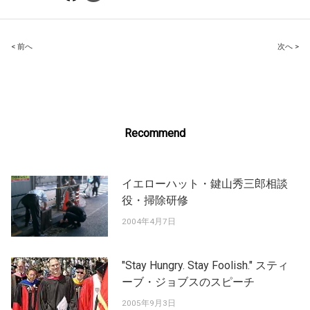
Post
< 前へ
次へ >
navigation
Recommend
イエローハット・鍵山秀三郎相談
役・掃除研修
2004年4月7日
"Stay Hungry. Stay Foolish." スティ
ーブ・ジョブスのスピーチ
2005年9月3日