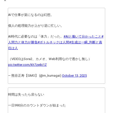
AIで仕事が楽になるのは幻想。
個人の処理能力が上がり逆に忙しい。
AI時代に必要なのは「体力」だった。
#AIと働いて分かったこと
#
人間力と体力が勝負
#ボトルネックは人間
#生成は一瞬_判断と責
任は人
（VIDEOはSora2、カメオ、Web利用なので透かし無し）
pic.twitter.com/kh7zejki1Z
— 熊谷正寿【GMO】 (@m_kumagai)
October 13, 2025
時間は失ったら戻らない
一日990分のカウントダウンが始まった