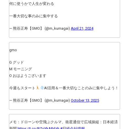
何に使うかで人生が変わる
一番大切な事のみに集中する
— 熊谷正寿【GMO】 (@m_kumagai)
April 21, 2024
gmo
G グッド
M モーニング
O おはようございます
今週もスタート
AI活用＆一番大切なことのみに集中しよう！
— 熊谷正寿【GMO】 (@m_kumagai)
October 13, 2025
メモ：ドローンや空飛ぶクルマ、衛星通信で広域操縦：日本経済
新聞
https://t.co/BZoYkAPdzh
#日経会社情報