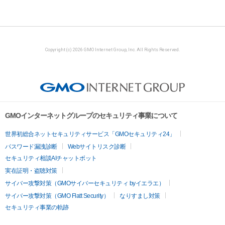
Copyright (c) 2026 GMO Internet Group, Inc. All Rights Reserved.
GMOインターネットグループのセキュリティ事業について
世界初総合ネットセキュリティサービス「GMOセキュリティ24」
パスワード漏洩診断
Webサイトリスク診断
セキュリティ相談AIチャットボット
実在証明・盗聴対策
サイバー攻撃対策（GMOサイバーセキュリティ byイエラエ）
サイバー攻撃対策（GMO Flatt Security）
なりすまし対策
セキュリティ事業の軌跡