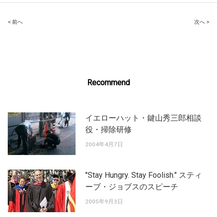
Post
< 前へ
次へ >
navigation
Recommend
イエローハット・鍵山秀三郎相談
役・掃除研修
2004年4月7日
"Stay Hungry. Stay Foolish." スティ
ーブ・ジョブスのスピーチ
2005年9月3日