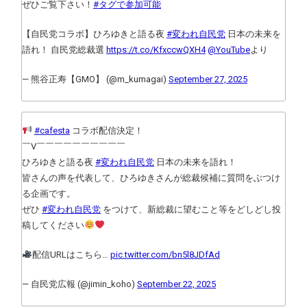
ぜひご覧下さい！
#タグで参加可能
【自民党コラボ】ひろゆきと語る夜
#変われ自民党
日本の未来を
語れ！ 自民党総裁選
https://t.co/KfxccwQXH4
@YouTube
より
— 熊谷正寿【GMO】 (@m_kumagai)
September 27, 2025
#cafesta
コラボ配信決定！
￣V￣￣￣￣￣￣￣￣￣￣
ひろゆきと語る夜
#変われ自民党
日本の未来を語れ！
皆さんの声を代表して、ひろゆきさんが総裁候補に質問をぶつけ
る企画です。
ぜひ
#変われ自民党
をつけて、新総裁に望むこと等をどしどし投
稿してください
配信URLはこちら…
pic.twitter.com/bn5l8JDfAd
— 自民党広報 (@jimin_koho)
September 22, 2025