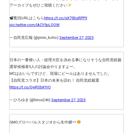
アーカイブもぜひご視聴ください
配信URLはこちら
https://t.co/qX79SqRPP9
pic.twitter.com/IACY5pLQOW
— 自民党広報 (@jimin_koho)
September 27, 2025
日本の一番偉い人・総理大臣を決める事になりそうな自民党総裁
選挙候補者5人の討論会やりますよー。
MCはおいらですけど、現場にビールはありませんでした。
【自民党コラボ】日本の未来を語れ！ 自民党総裁選
https://t.co/GyiRSbKYrO
— ひろゆき (@hirox246)
September 27, 2025
GMOグローバルスタジオから生中継