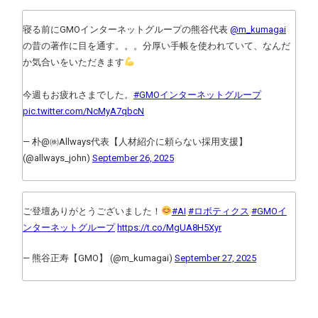
寝る前にGMOインターネットグループの熊谷代表
@m_kumagai
の昔の著作に目を通す。。。分厚い手帳を使われていて、なんだ
か気合いをいただきます
今週もお疲れさまでした。
#GMOインターネットグループ
pic.twitter.com/NcMyA7qbcN
— 朴@㈱Allways代表【人材紹介に頼らない採用支援】
(@allways_john)
September 26, 2025
ご登壇ありがとうございました！
#AI
#ロボティクス
#GMOイ
ンターネットグループ
https://t.co/MgUA8H5Xyr
— 熊谷正寿【GMO】 (@m_kumagai)
September 27, 2025