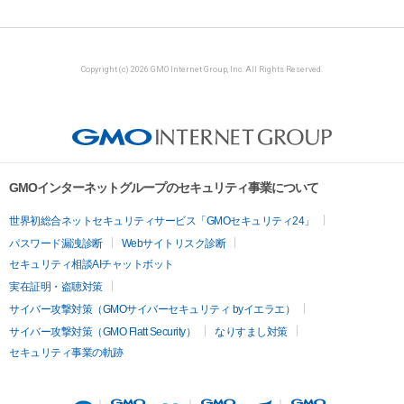
Copyright (c) 2026 GMO Internet Group, Inc. All Rights Reserved.
GMOインターネットグループのセキュリティ事業について
世界初総合ネットセキュリティサービス「GMOセキュリティ24」
パスワード漏洩診断
Webサイトリスク診断
セキュリティ相談AIチャットボット
実在証明・盗聴対策
サイバー攻撃対策（GMOサイバーセキュリティ byイエラエ）
サイバー攻撃対策（GMO Flatt Security）
なりすまし対策
セキュリティ事業の軌跡