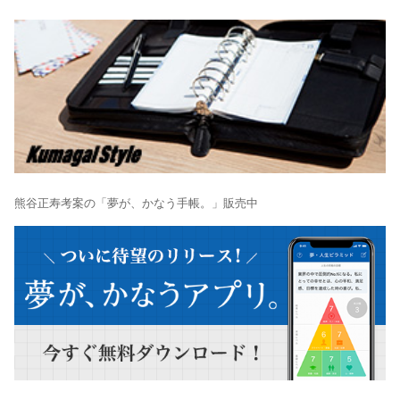
熊谷正寿考案の「夢が、かなう手帳。」販売中