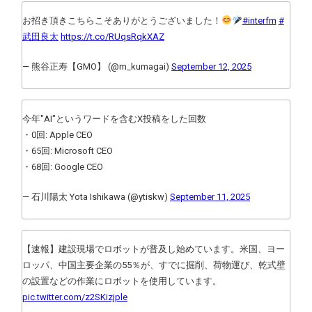
お招き頂きこちらこそありがとうございました！
#interfm
#
武田良太
https://t.co/RUqsRqkXAZ
— 熊谷正寿【GMO】 (@m_kumagai)
September 12, 2025
今年"AI"というワードを含むX投稿をした回数
・0回: Apple CEO
・65回: Microsoft CEO
・68回: Google CEO
— 石川陽太 Yota Ishikawa (@ytiskw)
September 11, 2025
【速報】建設現場でロボットが普及し始めています。米国、ヨー
ロッパ、中国主要企業の55％が、すでに掘削、荷物運び、乾式壁
の設置などの作業にロボットを使用しています。
pic.twitter.com/z2SKizjple