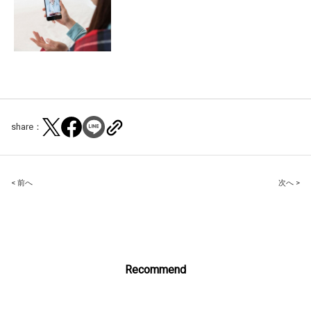
share：
Post
< 前へ
次へ >
navigation
Recommend