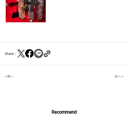
share：
Post
< 前へ
次へ >
navigation
Recommend