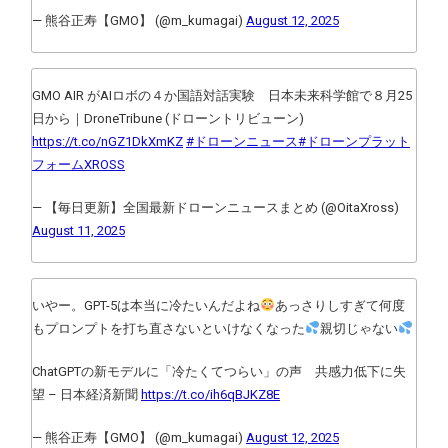
— 熊谷正寿【GMO】 (@m_kumagai)
August 12, 2025
GMO AIR がAIロボの４か国語対話実験 日本未来科学館で８月25
日から｜DroneTribune (ドローントリビューン)
https://t.co/nGZ1DkXmKZ
#ドローンニュース
#ドローンプラット
フォームXROSS
— 【毎日更新】全国最新ドローンニュースまとめ (@OitaXross)
August 11, 2025
いやー。GPT-5は本当に冷たいんだよね
あっさりしすぎて何度
もプロンプトを打ち直さないといけなくなった
親切じゃない
ChatGPTの新モデルに「冷たくてつらい」の声 共感力低下に失
望 – 日本経済新聞
https://t.co/ih6qBJKZ8E
— 熊谷正寿【GMO】 (@m_kumagai)
August 12, 2025