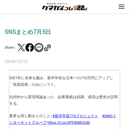
SNSまとめ7月5日
share：
2025年7月7日
2021年に未来を鑑み、新卒年収を日本一の710万円にアップし
「高度採用」のみにシフト。
社内外から賛否両論あった、結果業績は好調、成否は歴史が証明
する。
業界も同じ動きとのこと↓
#新卒年収710プロジェクト
#GMOイ
ンターネットグループ
https://t.co/xPX5hMSGdS