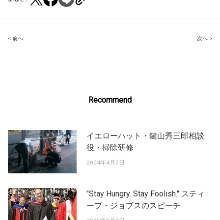
Post
< 前へ
次へ >
navigation
Recommend
イエローハット・鍵山秀三郎相談
役・掃除研修
2004年4月7日
"Stay Hungry. Stay Foolish." スティ
ーブ・ジョブスのスピーチ