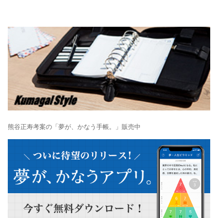
熊谷正寿考案の「夢が、かなう手帳。」販売中