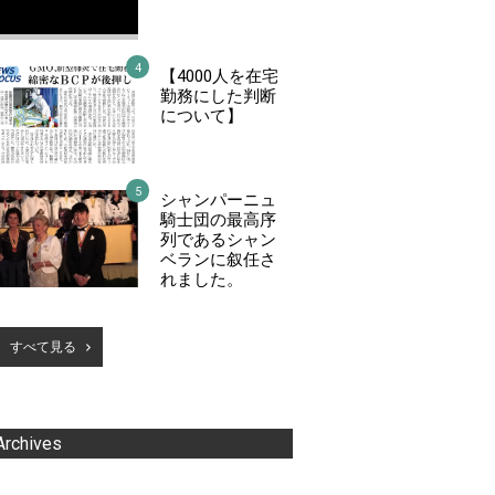
【4000人を在宅
勤務にした判断
について】
シャンパーニュ
騎士団の最高序
列であるシャン
ベランに叙任さ
れました。
すべて見る
Archives