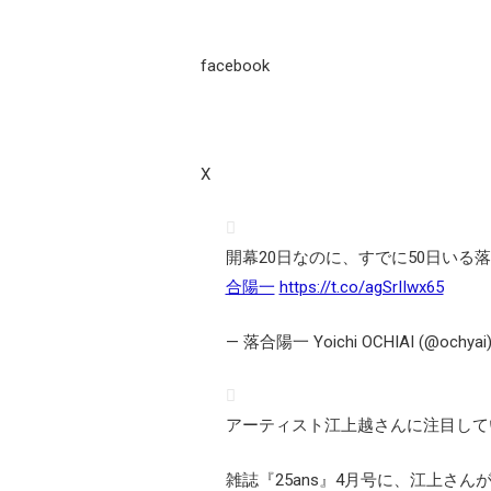
facebook
X
開幕20日なのに、すでに50日い
合陽一
https://t.co/agSrIIwx65
— 落合陽一 Yoichi OCHIAI (@ochyai
アーティスト江上越さんに注目して
雑誌『25ans』4月号に、江上さ