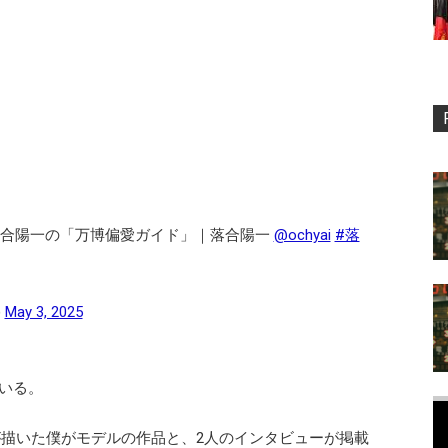
る落合陽一の「万博偏愛ガイド」｜落合陽一
@ochyai
#落
)
May 3, 2025
いる。
んが描いた僕がモデルの作品と、2人のインタビューが掲載