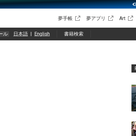
夢手帳
夢アプリ
Art
ール
日本語
|
English
書籍検索