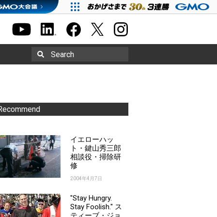
Search
Recommend
イエローハッ
ト・鍵山秀三郎
相談役・掃除研
修
2004年4月7日
"Stay Hungry.
Stay Foolish." ス
ティーブ・ジョ