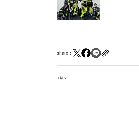
share：
< 前へ
Post
navigation