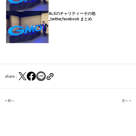
ALSのチャリティーその他
_twitter,facebook まとめ
share：
Post
< 前へ
次へ >
navigation