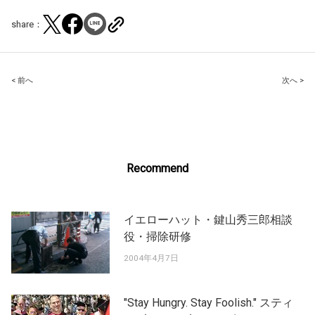
share：
Post
< 前へ
次へ >
navigation
Recommend
イエローハット・鍵山秀三郎相談
役・掃除研修
2004年4月7日
"Stay Hungry. Stay Foolish." スティ