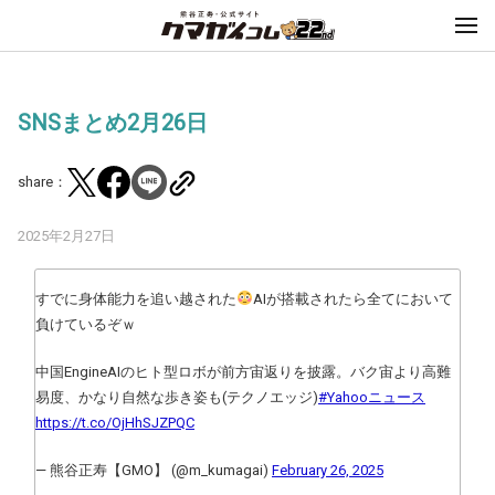
SNSまとめ2月26日
share：
2025年2月27日
すでに身体能力を追い越された
AIが搭載されたら全てにおいて
負けているぞｗ
中国EngineAIのヒト型ロボが前方宙返りを披露。バク宙より高難
易度、かなり自然な歩き姿も(テクノエッジ)
#Yahooニュース
https://t.co/OjHhSJZPQC
— 熊谷正寿【GMO】 (@m_kumagai)
February 26, 2025