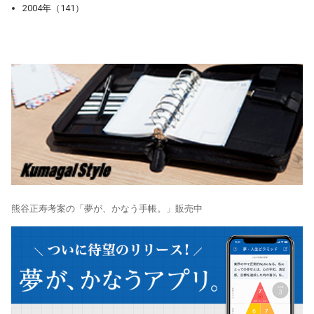
2004年（141）
熊谷正寿考案の「夢が、かなう手帳。」販売中