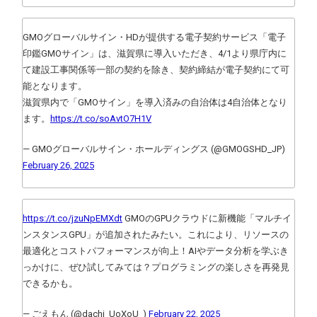
GMOグローバルサイン・HDが提供する電子契約サービス「電子
印鑑GMOサイン」は、滋賀県に導入いただき、4/1より県庁内に
て建設工事関係等一部の契約を除き、契約締結が電子契約にて可
能となります。
滋賀県内で「GMOサイン」を導入済みの自治体は4自治体となり
ます。
https://t.co/soAvtO7H1V
— GMOグローバルサイン・ホールディングス (@GMOGSHD_JP)
February 26, 2025
https://t.co/jzuNpEMXdt
GMOのGPUクラウドに新機能「マルチイ
ンスタンスGPU」が追加されたみたい。これにより、リソースの
最適化とコストパフォーマンスが向上！AIやデータ分析を学ぶき
っかけに、ぜひ試してみては？プログラミングの楽しさを再発見
できるかも。
— ごえもん (@dachi_UoXoU_)
February 22, 2025