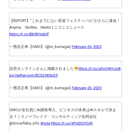
【REPORT】”これまでにない音楽フェスティバル”がさらに進化！
Anyma、Skrillex、Martin | ニコニコニュース
https://t.co/BkIXhVubjP
— 熊谷正寿【GMO】 (@m_kumagai)
February 26, 2025
読売オンラインさんに掲載されました
https://t.co/aXoOWrUzdt
pic.twitter.com/BCOLNt0pS5
— 熊谷正寿【GMO】 (@m_kumagai)
February 26, 2025
GMOが全社員にAI講座導入、ビジネスの未来はAIスキルで決ま
る？｜スノーフレイク・コンサルティング合同会社
@Snowflake_info
#note
https://t.co/sPv02GYOvR