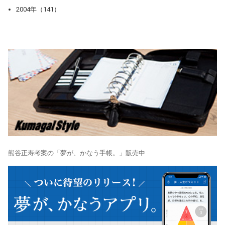
2004年（141）
熊谷正寿考案の「夢が、かなう手帳。」販売中