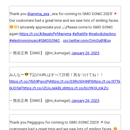
Thank you
@anyma_eva
_eva for coming to GMO SONIC 2025!
Our customers had a great time and we saw lots of smiling faces.
I sincerely appreciate you!
Please come to GMO SONIC
again.
https://t.co/A9xueIcPyf
#anyma
#afterlife
#melodictechno
#electronicmusic
#GMOSONIC
…
pic.twitter.com/CrmOuB9Euy
— 熊谷正寿【GMO】 (@m_kumagai)
January 26, 2025
みんなー
下記のURLはすべて詐欺！気をつけてね！！
https://t.co/Ybh9PgocPy
https://t.co/S3Rn5QHNFt
https://t.co/XTTk
6UO5sF
https://t.co/jZUoJwkBLq
https://t.co/bUYKQLmkZU
— 熊谷正寿【GMO】 (@m_kumagai)
January 26, 2025
Thank you Peggygou for coming to GMO SONIC 2025!
Our
customers had a great time and we saw lots of smiling faces.