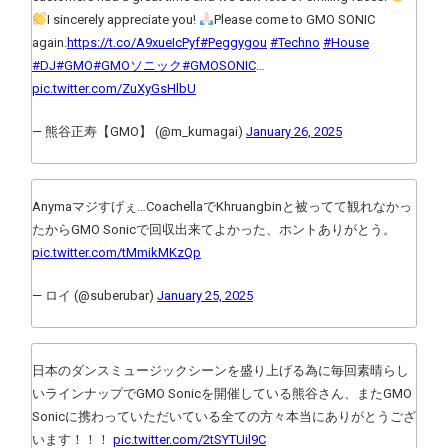
I sincerely appreciate you!
Please come to GMO SONIC
again.
https://t.co/A9xueIcPyf
#Peggygou
#Techno
#House
#DJ
#GMO
#GMOソニック
#GMOSONIC
…
pic.twitter.com/ZuXyGsHlbU
— 熊谷正寿【GMO】 (@m_kumagai)
January 26, 2025
Anymaマジすげぇ…CoachellaでKhruangbinと被ってて観れなかっ
たからGMO Sonicで回収出来てよかった、ホントありがとう。
pic.twitter.com/tMmikMKzQp
— ロイ (@suberubar)
January 25, 2025
日本のダンスミュージックシーンを盛り上げる為に毎回素晴らし
いラインナップでGMO Sonicを開催している熊谷さん、またGMO
Sonicに携わっていただいている全ての方々本当にありがとうござ
います！！！
pic.twitter.com/2tSYTUil9C