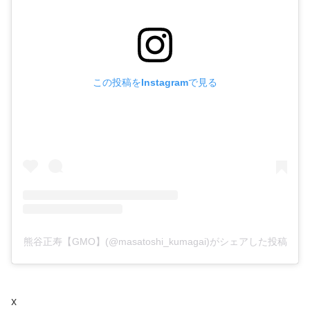
この投稿をInstagramで見る
熊谷正寿【GMO】(@masatoshi_kumagai)がシェアした投稿
X