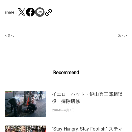
share：
Post
< 前へ
次へ >
navigation
Recommend
イエローハット・鍵山秀三郎相談
役・掃除研修
2004年4月7日
"Stay Hungry. Stay Foolish." スティ