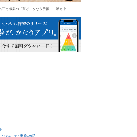
谷正寿考案の「夢が、かなう手帳。」販売中
ト
セキュリティ事業の軌跡