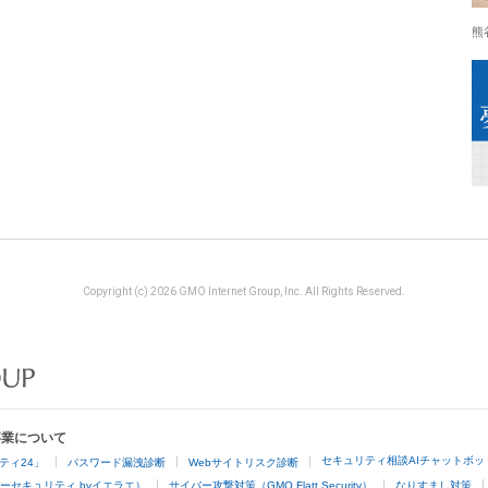
熊
Copyright (c) 2026 GMO Internet Group, Inc. All Rights Reserved.
事業について
セキュリティ相談AIチャットボッ
ティ24」
パスワード漏洩診断
Webサイトリスク診断
ーセキュリティ byイエラエ）
サイバー攻撃対策（GMO Flatt Security）
なりすまし対策