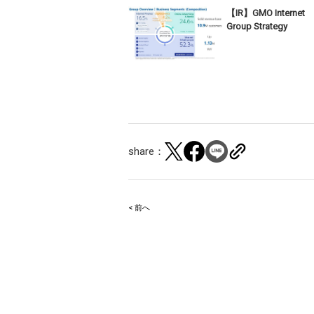
【IR】GMO Internet
Group Strategy
share：
< 前へ
Post
navigation