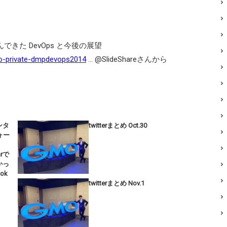
んできた DevOps と今後の展望
mo-private-dmpdevops2014
… @SlideShareさんから
ンタ
twitterまとめ Oct.30
ォー
arで
かっ
ook
twitterまとめ Nov.1