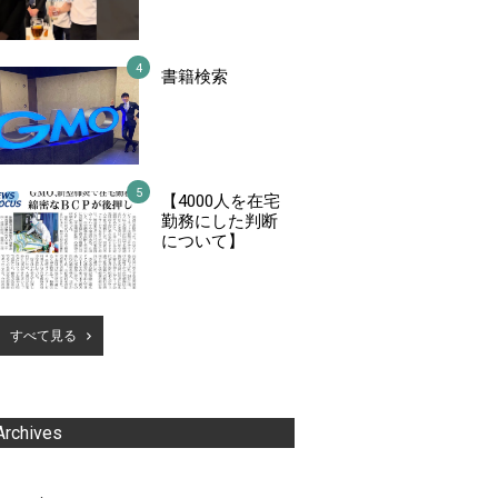
書籍検索
【4000人を在宅
勤務にした判断
について】
すべて見る
Archives