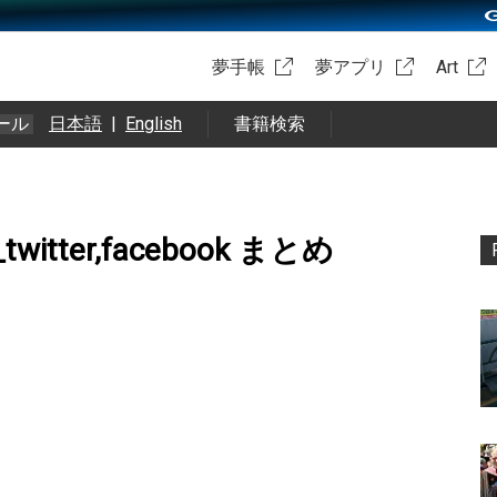
夢手帳
夢アプリ
Art
ール
日本語
|
English
書籍検索
ter,facebook まとめ