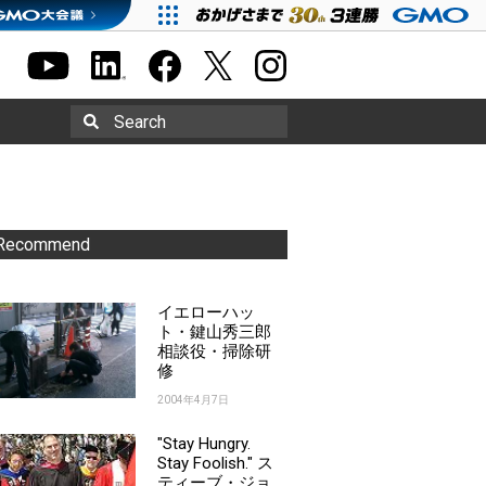
Search
Recommend
イエローハッ
ト・鍵山秀三郎
相談役・掃除研
修
2004年4月7日
"Stay Hungry.
Stay Foolish." ス
ティーブ・ジョ