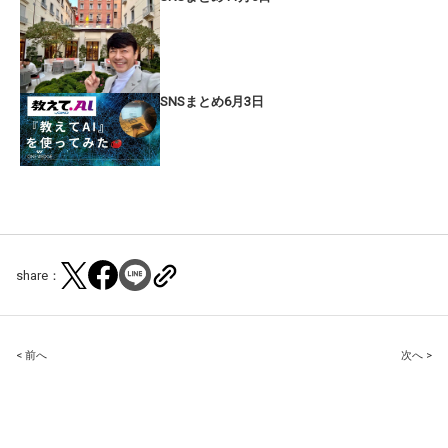
SNSまとめ6月3日
share：
Post
< 前へ
次へ >
navigation