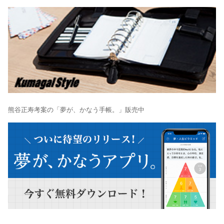
熊谷正寿考案の「夢が、かなう手帳。」販売中