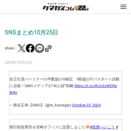
SNSまとめ10月25日
share：
2024年10月26日
全正社員パートナーの半数超がG検定、9割超がITパスポート試験
に合格！GMOメディアの“AI人財”戦略
https://t.co/iRJo3zWDRa
#i4U
— 熊谷正寿【GMO】 (@m_kumagai)
October 25, 2024
期日前投票所を宮崎オフィスに設置しました
#投票へいこう
#