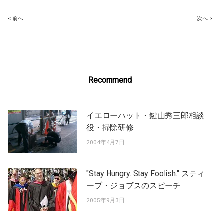
Post
< 前へ
次へ >
navigation
Recommend
イエローハット・鍵山秀三郎相談
役・掃除研修
2004年4月7日
"Stay Hungry. Stay Foolish." スティ
ーブ・ジョブスのスピーチ
2005年9月3日