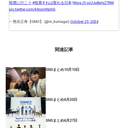
投票に行こう
#投票すれば変わる日本
https://t.co/Uu8zIgZ7RM
pic.twitter.com/k6rxvONphG
— 熊谷正寿【GMO】 (@m_kumagai)
October 25, 2024
関連記事
SNSまとめ10月10日
SNSまとめ6月20日
SNSまとめ6月27日