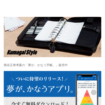
熊谷正寿考案の「夢が、かなう手帳。」販売中