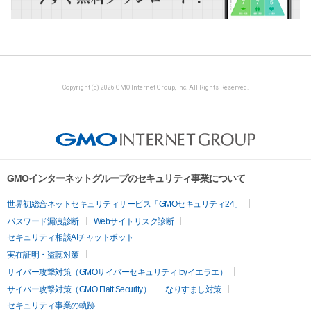
Copyright (c) 2026 GMO Internet Group, Inc. All Rights Reserved.
GMOインターネットグループのセキュリティ事業について
世界初総合ネットセキュリティサービス「GMOセキュリティ24」
パスワード漏洩診断
Webサイトリスク診断
セキュリティ相談AIチャットボット
実在証明・盗聴対策
サイバー攻撃対策（GMOサイバーセキュリティ byイエラエ）
サイバー攻撃対策（GMO Flatt Security）
なりすまし対策
セキュリティ事業の軌跡