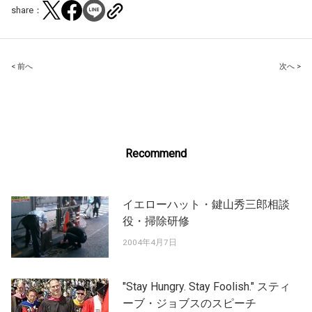
share：
Post
< 前へ
次へ >
navigation
Recommend
イエローハット・鍵山秀三郎相談
役・掃除研修
2004年4月7日
"Stay Hungry. Stay Foolish." スティ
ーブ・ジョブスのスピーチ