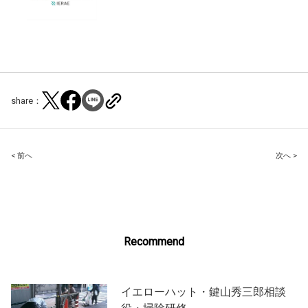
share：
Post
< 前へ
次へ >
navigation
Recommend
イエローハット・鍵山秀三郎相談