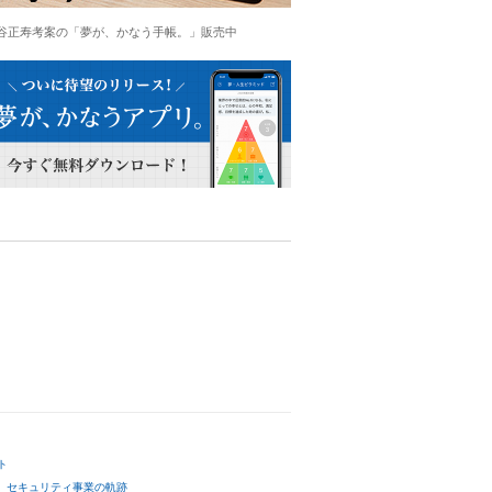
谷正寿考案の「夢が、かなう手帳。」販売中
ト
セキュリティ事業の軌跡