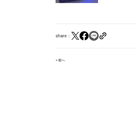
share：
< 前へ
Post
navigation