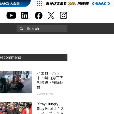
Search
Recommend
イエローハッ
ト・鍵山秀三郎
相談役・掃除研
修
2004年4月7日
"Stay Hungry.
Stay Foolish." ス
ティーブ・ジョ