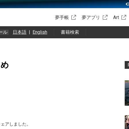
夢手帳
夢アプリ
Art
ール
日本語
|
English
書籍検索
まとめ
をシェアしました。