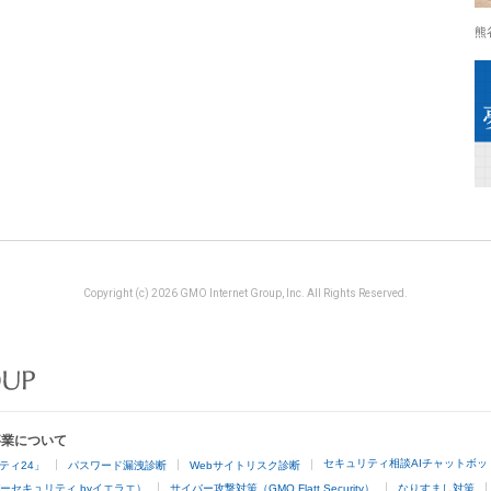
熊
Copyright (c) 2026 GMO Internet Group, Inc. All Rights Reserved.
事業について
セキュリティ相談AIチャットボッ
ティ24」
パスワード漏洩診断
Webサイトリスク診断
ーセキュリティ byイエラエ）
サイバー攻撃対策（GMO Flatt Security）
なりすまし対策