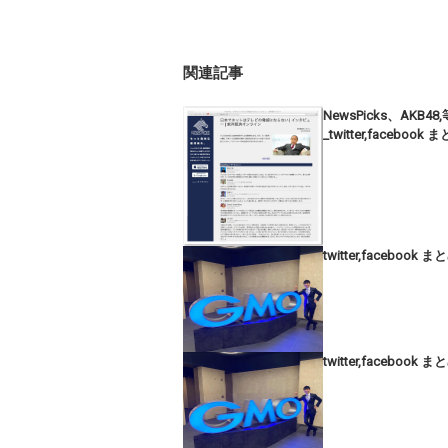
関連記事
NewsPicks、AKB48
_twitter,facebook 
twitter,facebook ま
twitter,facebook ま