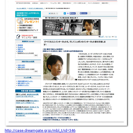
http://case.dreamgate.gr.jp/mbl_t/id=346