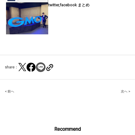
twitter,facebook まとめ
share：
Post
< 前へ
次へ >
navigation
Recommend