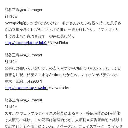
熊谷正寿‏@m_kumagai
3月30日
Newspick的には批判が多いけど、柳井さんみたいな親を持った息子さ
んの立場を考えれば柳井さんの判断に一票を投じたい。 / ファストリ、
米で売上高１兆円目指す 柳井社長に聞く
http://npx.me/kdde/4skO
#NewsPicks
熊谷正寿‏@m_kumagai
3月30日
記事には書いていないが、格安スマホが中期的にOSのシェアに与える
影響を注視。格安スマホはAndroidだからね。 / イオンが格安スマホ
端末・回線、月2980円
http://npx.me/13qZt/4skO
#NewsPicks
熊谷正寿‏@m_kumagai
3月30日
スマホやウェラブルデバイスの普及によるネット接触時間の24時間化
は人類初の経験。この記事は論理的だが、人類初＝広告産業初の経験中
な訳で何とも評価しにくいね。 / グーグル、フェイスブック、ツイッタ